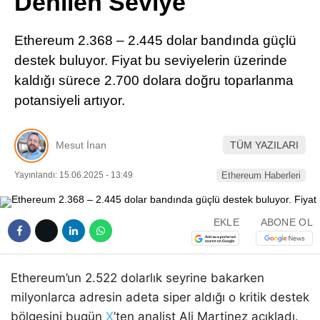
Denilen Seviye
Pinterest
Ethereum 2.368 – 2.445 dolar bandında güçlü
LinkedIn
destek buluyor. Fiyat bu seviyelerin üzerinde
kaldığı sürece 2.700 dolara doğru toparlanma
Telegram
potansiyeli artıyor.
Mesut İnan
TÜM YAZILARI
Yayınlandı: 15.06.2025 - 13:49
Ethereum Haberleri
EKLE
ABONE OL
Ethereum’un 2.522 dolarlık seyrine bakarken
milyonlarca adresin adeta siper aldığı o kritik destek
bölgesini bugün
X
’ten analist Ali Martinez açıkladı.