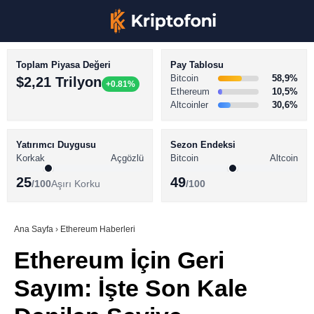
Toplam Piyasa Değeri
Pay Tablosu
Bitcoin
58,9%
$2,21 Trilyon
+0.81%
Ethereum
10,5%
Altcoinler
30,6%
KRİPTO PARA HABERLERİ
Facebook
BİTCOİN HABERLERİ
Yatırımcı Duygusu
Sezon Endeksi
Korkak
Açgözlü
Bitcoin
Altcoin
ALTCOİN HABERLERİ
25
49
/100
Aşırı Korku
/100
AKADEMİ
Instagram
SÖZLÜK
Ana Sayfa
›
Ethereum Haberleri
Ethereum İçin Geri
Youtube
Sayım: İşte Son Kale
TikTok