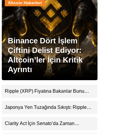
Altcoin Haberleri
Stablecoin Haberleri
Binance Dört İşlem
Facebook
Çiftini Delist Ediyor:
Altcoin’ler İçin Kritik
Ayrıntı
Instagram
Youtube
Ripple (XRP) Fiyatına Bakanlar Bunu
Kaçırıyor: Evernorth’tan Dikkat Çeken
Uyarı
TikTok
Japonya Yen Tuzağında Sıkıştı: Ripple
(XRP) Üçüncü Yol Olabilir mi?
Pinterest
Clarity Act İçin Senato’da Zaman
Daralıyor