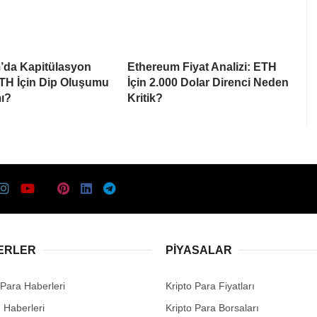
’da Kapitülasyon
Ethereum Fiyat Analizi: ETH
ETH İçin Dip Oluşumu
İçin 2.000 Dolar Direnci Neden
ı?
Kritik?
ERLER
PIYASALAR
 Para Haberleri
Kripto Para Fiyatları
n Haberleri
Kripto Para Borsaları