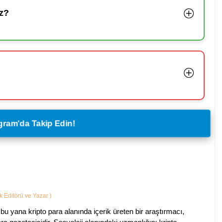
z?
legram'da Takip Edin!
ik Editörü ve Yazar
)
bu yana kripto para alanında içerik üreten bir araştırmacı,