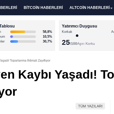
ABERLERİ
BİTCOİN HABERLERİ
ALTCOİN HABERLERİ
Tablosu
Yatırımcı Duygusu
n
58,8%
Korkak
A
eum
10,5%
25
nler
30,7%
/100
Aşırı Korku
şadı! Toparlanma İhtimali Zayıflıyor
en Kaybı Yaşadı! T
ıyor
TÜM YAZILARI