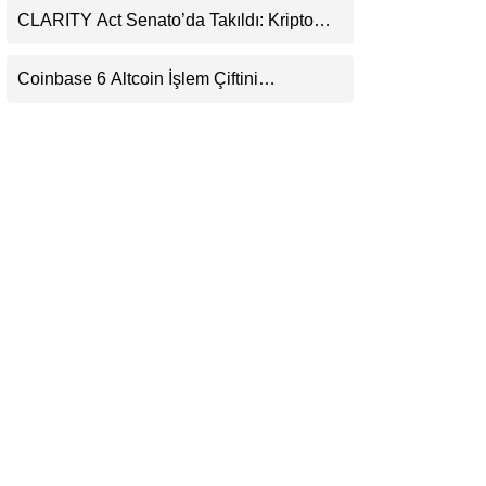
CLARITY Act Senato’da Takıldı: Kripto
LinkedIn
Para Piyasası 2027’yi Fiyatlıyor
Coinbase 6 Altcoin İşlem Çiftini
Telegram
Durduracak