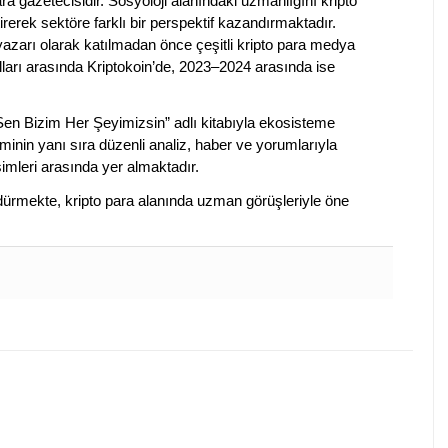
a gazetecisidir. Sosyoloji alanındaki uzmanlığını kripto
irerek sektöre farklı bir perspektif kazandırmaktadır.
 yazarı olarak katılmadan önce çeşitli kripto para medya
lları arasında Kriptokoin’de, 2023–2024 arasında ise
 Sen Bizim Her Şeyimizsin” adlı kitabıyla ekosisteme
iminin yanı sıra düzenli analiz, haber ve yorumlarıyla
isimleri arasında yer almaktadır.
sürdürmekte, kripto para alanında uzman görüşleriyle öne