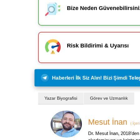
Bize Neden Güvenebilirsini
Risk Bildirimi & Uyarısı
Haberleri İlk Siz Alın! Bizi Şimdi Te
Yazar Biyografisi
Görev ve Uzmanlık
Mesut İnan
(
İçer
Dr. Mesut İnan, 2018’den 