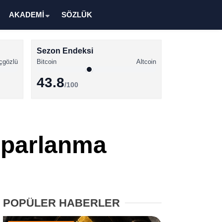
AKADEMİ
SÖZLÜK
Sezon Endeksi
çgözlü
Bitcoin
Altcoin
43.8
/100
Kripto Para Haberleri
Bitcoin Haberleri
oparlanma
Altcoin Haberleri
Ethereum Haberleri
Solana Haberleri
POPÜLER HABERLER
XRP Haberleri
Memecoin Haberleri