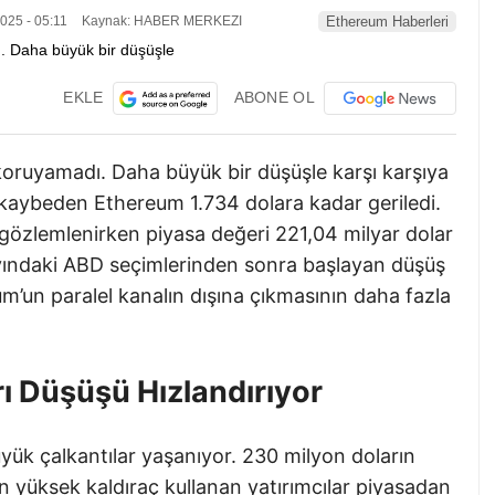
025 - 05:11
Kaynak: HABER MERKEZI
Ethereum Haberleri
EKLE
ABONE OL
koruyamadı. Daha büyük bir düşüşle karşı karşıya
 kaybeden Ethereum 1.734 dolara kadar geriledi.
ş gözlemlenirken piyasa değeri 221,04 milyar dolar
yındaki ABD seçimlerinden sonra başlayan düşüş
m’un paralel kanalın dışına çıkmasının daha fazla
rı Düşüşü Hızlandırıyor
ük çalkantılar yaşanıyor. 230 milyon doların
n yüksek kaldıraç kullanan yatırımcılar piyasadan