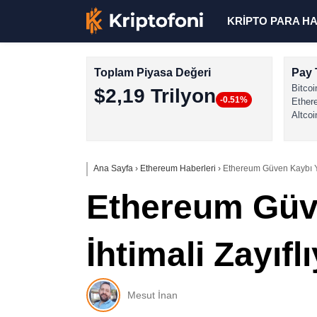
KRİPTO PARA H
Toplam Piyasa Değeri
Pay 
Bitcoi
$2,19 Trilyon
-0.51%
Ether
Altcoi
Ana Sayfa
›
Ethereum Haberleri
›
Ethereum Güven Kaybı Ya
Ethereum Güv
İhtimali Zayıfl
Mesut İnan