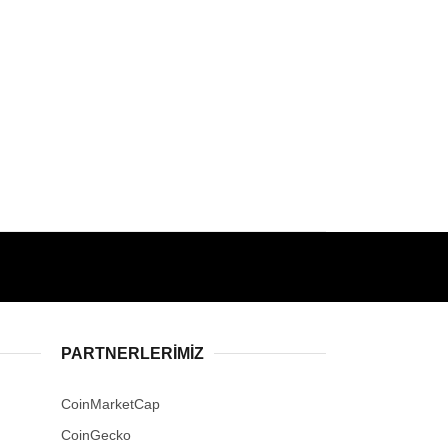
PARTNERLERIMIZ
CoinMarketCap
CoinGecko