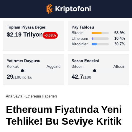
Toplam Piyasa Değeri
Pay Tablosu
Bitcoin
58,9%
$2,19 Trilyon
-0.68%
Ethereum
10,4%
Altcoinler
30,7%
KRİPTO PARA HABERLERİ
Facebook
BİTCOİN HABERLERİ
Yatırımcı Duygusu
Sezon Endeksi
Korkak
Açgözlü
Bitcoin
Altcoin
ALTCOİN HABERLERİ
29
42.7
/100
Korku
/100
AKADEMİ
Instagram
SÖZLÜK
Ana Sayfa
›
Ethereum Haberleri
Ethereum Fiyatında Yeni
Youtube
Tehlike! Bu Seviye Kritik
TikTok