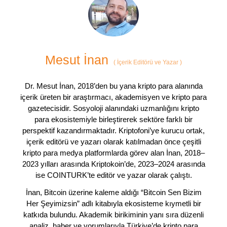
Mesut İnan
(
İçerik Editörü ve Yazar
)
Dr. Mesut İnan, 2018’den bu yana kripto para alanında
içerik üreten bir araştırmacı, akademisyen ve kripto para
gazetecisidir. Sosyoloji alanındaki uzmanlığını kripto
para ekosistemiyle birleştirerek sektöre farklı bir
perspektif kazandırmaktadır. Kriptofoni’ye kurucu ortak,
içerik editörü ve yazarı olarak katılmadan önce çeşitli
kripto para medya platformlarda görev alan İnan, 2018–
2023 yılları arasında Kriptokoin’de, 2023–2024 arasında
ise COINTURK’te editör ve yazar olarak çalıştı.
İnan, Bitcoin üzerine kaleme aldığı “Bitcoin Sen Bizim
Her Şeyimizsin” adlı kitabıyla ekosisteme kıymetli bir
katkıda bulundu. Akademik birikiminin yanı sıra düzenli
analiz, haber ve yorumlarıyla Türkiye’de kripto para