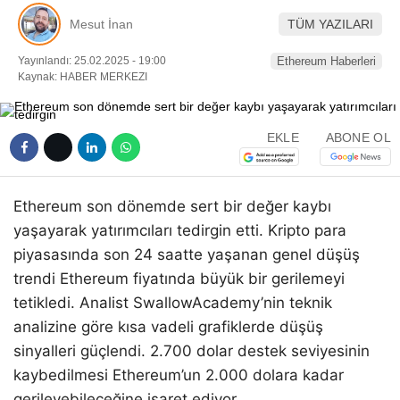
Pinterest
Mesut İnan
TÜM YAZILARI
Yayınlandı: 25.02.2025 - 19:00
Ethereum Haberleri
LinkedIn
Kaynak: HABER MERKEZI
Telegram
EKLE
ABONE OL
Ethereum son dönemde sert bir değer kaybı
yaşayarak yatırımcıları tedirgin etti. Kripto para
piyasasında son 24 saatte yaşanan genel düşüş
trendi Ethereum fiyatında büyük bir gerilemeyi
tetikledi. Analist SwallowAcademy’nin teknik
analizine göre kısa vadeli grafiklerde düşüş
sinyalleri güçlendi. 2.700 dolar destek seviyesinin
kaybedilmesi Ethereum’un 2.000 dolara kadar
gerileyebileceğine işaret ediyor.