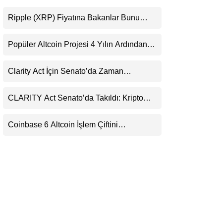
LinkedIn
Ripple (XRP) Fiyatına Bakanlar Bunu
Kaçırıyor: Evernorth’tan Dikkat Çeken
Telegram
Uyarı
Popüler Altcoin Projesi 4 Yılın Ardından
Kapanıyor: Kullanıcılara 21 Ağustos
Uyarısı
Clarity Act İçin Senato’da Zaman
Daralıyor
CLARITY Act Senato’da Takıldı: Kripto
Para Piyasası 2027’yi Fiyatlıyor
Coinbase 6 Altcoin İşlem Çiftini
Durduracak