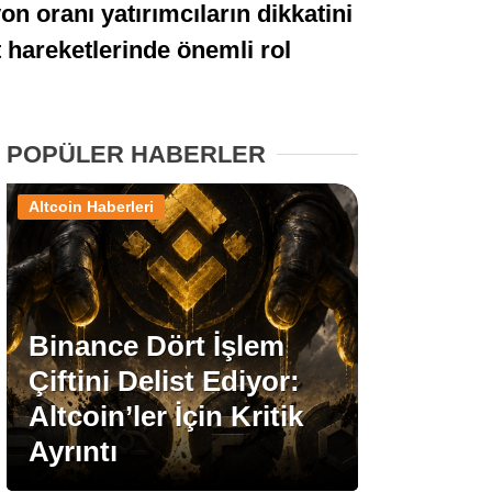
n oranı yatırımcıların dikkatini
Stablecoin Haberleri
at hareketlerinde önemli rol
Facebook
POPÜLER HABERLER
Altcoin Haberleri
Instagram
Youtube
Binance Dört İşlem
Çiftini Delist Ediyor:
TikTok
Altcoin’ler İçin Kritik
Ayrıntı
Pinterest