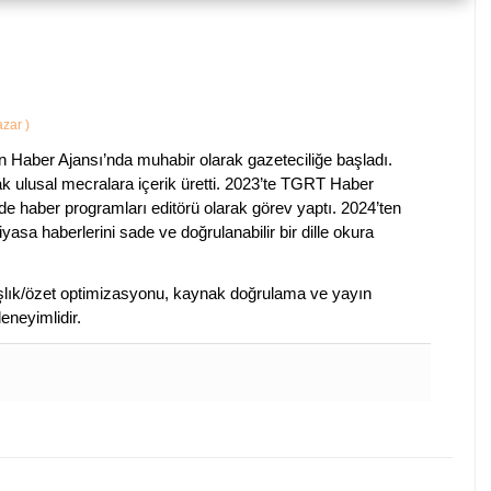
Yazar
)
 Haber Ajansı’nda muhabir olarak gazeteciliğe başladı.
ak ulusal mecralara içerik üretti. 2023’te TGRT Haber
de haber programları editörü olarak görev yaptı. 2024’ten
piyasa haberlerini sade ve doğrulanabilir bir dille okura
 başlık/özet optimizasyonu, kaynak doğrulama ve yayın
eneyimlidir.