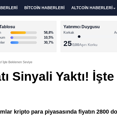
ABERLERİ
BİTCOİN HABERLERİ
ALTCOİN HABERLERİ
Tablosu
Yatırımcı Duygusu
n
58,8%
Korkak
A
eum
10,5%
25
nler
30,7%
/100
Aşırı Korku
tı! İşte Beklenen Seviye
ı Sinyali Yaktı! İşt
lar kripto para piyasasında fiyatın 2800 dol