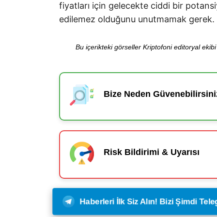
fiyatları için gelecekte ciddi bir pota
edilemez olduğunu unutmamak gerek.
Bu içerikteki görseller Kriptofoni editoryal ek
Bize Neden Güvenebilirsini
Risk Bildirimi & Uyarısı
Haberleri İlk Siz Alın! Bizi Şimdi Te