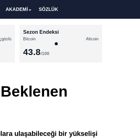
AKADEMİ
SÖZLÜK
Sezon Endeksi
çgözlü
Bitcoin
Altcoin
43.8
/100
Kripto Para Haberleri
Bitcoin Haberleri
e Beklenen
Altcoin Haberleri
Ethereum Haberleri
Solana Haberleri
XRP Haberleri
ara ulaşabileceği bir yükselişi
Memecoin Haberleri