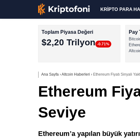
KRİPTO PARA H
Toplam Piyasa Değeri
Pay 
Bitcoi
$2,20 Trilyon
-0.71%
Ether
Altcoi
Ana Sayfa
›
Altcoin Haberleri
›
Ethereum Fiyatı Sinyali Yak
Ethereum Fiyat
Seviye
Ethereum’a yapılan büyük yatırım