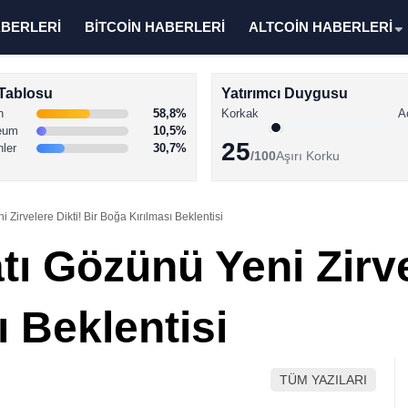
ABERLERİ
BİTCOİN HABERLERİ
ALTCOİN HABERLERİ
Tablosu
Yatırımcı Duygusu
n
58,8%
Korkak
A
eum
10,5%
25
nler
30,7%
/100
Aşırı Korku
Zirvelere Dikti! Bir Boğa Kırılması Beklentisi
ı Gözünü Yeni Zirvel
 Beklentisi
TÜM YAZILARI