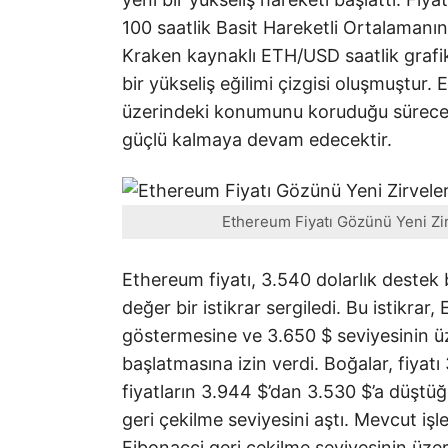
100 saatlik Basit Hareketli Ortalaman
Kraken kaynaklı ETH/USD saatlik grafi
bir yükseliş eğilimi çizgisi oluşmuştur.
üzerindeki konumunu koruduğu sürece,
güçlü kalmaya devam edecektir.
Ethereum Fiyatı Gözünü Yeni Zirv
Ethereum fiyatı, 3.540 dolarlık destek
değer bir istikrar sergiledi. Bu istikrar
göstermesine ve 3.650 $ seviyesinin ü
başlatmasına izin verdi. Boğalar, fiyatı
fiyatların 3.944 $’dan 3.530 $’a düşt
geri çekilme seviyesini aştı. Mevcut iş
Fibonacci geri çekilme seviyesinin üz