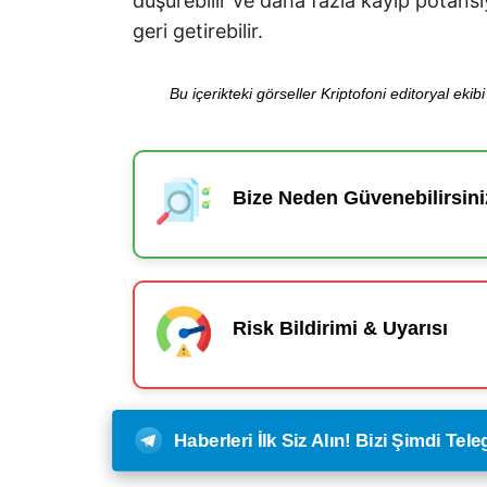
düşürebilir ve daha fazla kayıp potansi
geri getirebilir.
Bu içerikteki görseller Kriptofoni editoryal ek
Bize Neden Güvenebilirsini
Risk Bildirimi & Uyarısı
Haberleri İlk Siz Alın! Bizi Şimdi Te