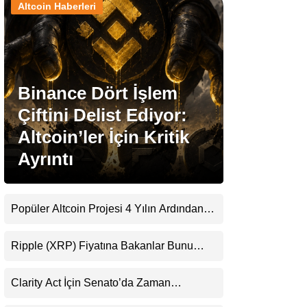
Altcoin Haberleri
Stablecoin Haberleri
Binance Dört İşlem
Facebook
Çiftini Delist Ediyor:
Altcoin’ler İçin Kritik
Ayrıntı
Instagram
Youtube
Popüler Altcoin Projesi 4 Yılın Ardından
Kapanıyor: Kullanıcılara 21 Ağustos
Uyarısı
TikTok
Ripple (XRP) Fiyatına Bakanlar Bunu
Kaçırıyor: Evernorth’tan Dikkat Çeken
Uyarı
Pinterest
Clarity Act İçin Senato’da Zaman
Daralıyor