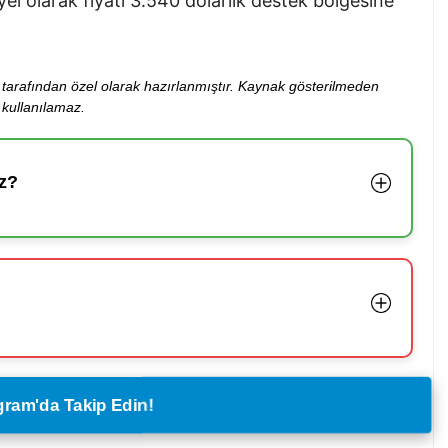
yel olarak fiyatı 3.540 dolarlık destek bölgesine
ibi tarafından özel olarak hazırlanmıştır. Kaynak gösterilmeden
kullanılamaz.
z?
legram'da Takip Edin!