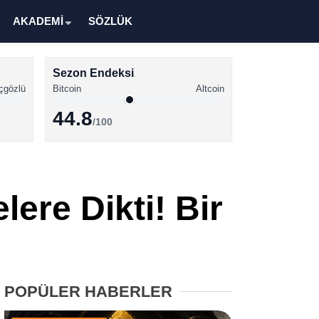
AKADEMİ
SÖZLÜK
Sezon Endeksi
çgözlü
Bitcoin
Altcoin
44.8
/100
Kripto Para Haberleri
Bitcoin Haberleri
ere Dikti! Bir
Altcoin Haberleri
Ethereum Haberleri
Solana Haberleri
POPÜLER HABERLER
XRP Haberleri
Memecoin Haberleri