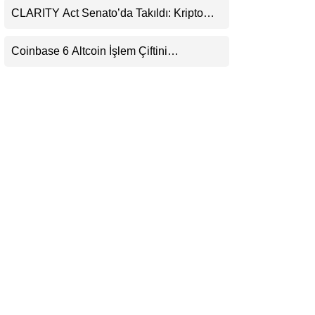
CLARITY Act Senato’da Takıldı: Kripto
LinkedIn
Para Piyasası 2027’yi Fiyatlıyor
Coinbase 6 Altcoin İşlem Çiftini
Telegram
Durduracak