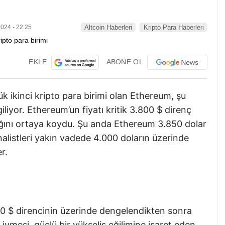
024 - 22:25
Altcoin Haberleri
Kripto Para Haberleri
EKLE
ABONE OL
 ikinci kripto para birimi olan Ethereum, şu
iliyor. Ethereum’un fiyatı kritik 3.800 $ direnç
ılığını ortaya koydu. Şu anda Ethereum 3.850 dolar
alistleri yakın vadede 4.000 doların üzerinde
r.
50 $ direncinin üzerinde dengelendikten sonra
t ivmesi, güçlü bir yükseliş eğilimine işaret eden