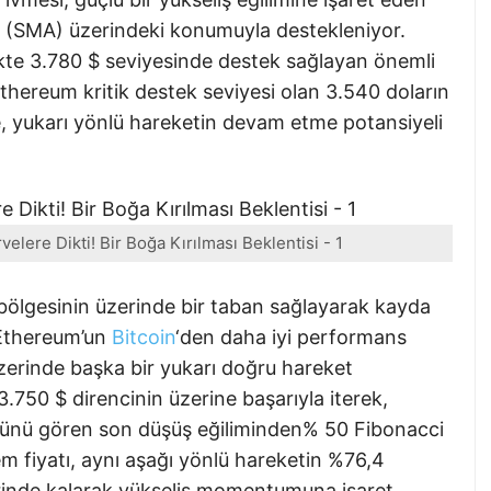
ın (SMA) üzerindeki konumuyla destekleniyor.
kte 3.780 $ seviyesinde destek sağlayan önemli
 Ethereum kritik destek seviyesi olan 3.540 doların
 yukarı yönlü hareketin devam etme potansiyeli
elere Dikti! Bir Boğa Kırılması Beklentisi - 1
 bölgesinin üzerinde bir taban sağlayarak kayda
, Ethereum’un
Bitcoin
‘den daha iyi performans
zerinde başka bir yukarı doğru hareket
 3.750 $ direncinin üzerine başarıyla iterek,
üğünü gören son düşüş eğiliminden% 50 Fibonacci
lem fiyatı, aynı aşağı yönlü hareketin %76,4
erinde kalarak yükseliş momentumuna işaret