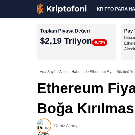
KRİPTO PARA H
Toplam Piyasa Değeri
Pay 
Bitcoi
$2,19 Trilyon
-0.73%
Ether
Altcoi
Ana Sayfa
›
Altcoin Haberleri
›
Ethereum Fiyatı Gözünü Yeni 
Ethereum Fiyat
Boğa Kırılması
Deniz Aksoy