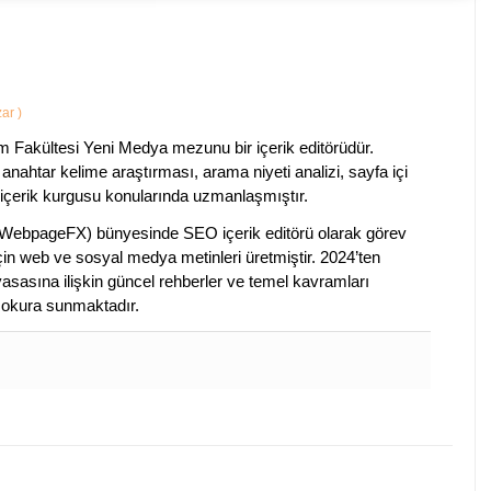
zar
)
im Fakültesi Yeni Medya mezunu bir içerik editörüdür.
anahtar kelime araştırması, arama niyeti analizi, sayfa içi
 içerik kurgusu konularında uzmanlaşmıştır.
ebpageFX) bünyesinde SEO içerik editörü olarak görev
çin web ve sosyal medya metinleri üretmiştir. 2024’ten
piyasasına ilişkin güncel rehberler ve temel kavramları
e okura sunmaktadır.