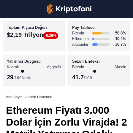
Toplam Piyasa Değeri
Pay Tablosu
Bitcoin
58,8%
$2,19 Trilyon
-0.36%
Ethereum
10,4%
Altcoinler
30,7%
KRİPTO PARA HABERLERİ
Facebook
BİTCOİN HABERLERİ
Yatırımcı Duygusu
Sezon Endeksi
Korkak
Açgözlü
Bitcoin
Altcoin
ALTCOİN HABERLERİ
29
41.7
/100
Korku
/100
AKADEMİ
Instagram
SÖZLÜK
Ana Sayfa
›
Altcoin Haberleri
Ethereum Fiyatı 3.000
Youtube
Dolar İçin Zorlu Virajda! 2
TikTok