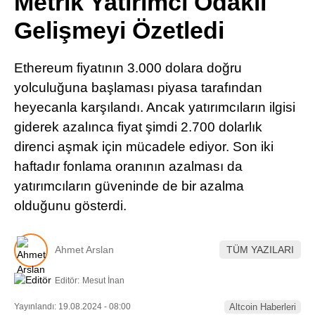
Metrik Yatırımcı Odaklı
Pinterest
Gelişmeyi Özetledi
LinkedIn
Ethereum fiyatının 3.000 dolara doğru
yolculuğuna başlaması piyasa tarafından
Telegram
heyecanla karşılandı. Ancak yatırımcıların ilgisi
giderek azalınca fiyat şimdi 2.700 dolarlık
direnci aşmak için mücadele ediyor. Son iki
haftadır fonlama oranının azalması da
yatırımcıların güveninde de bir azalma
olduğunu gösterdi.
Ahmet Arslan
TÜM YAZILARI
Editör:
Mesut İnan
Yayınlandı: 19.08.2024 - 08:00
Altcoin Haberleri