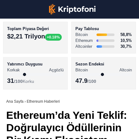
Toplam Piyasa Değeri
Pay Tablosu
Bitcoin
58,8%
$2,21 Trilyon
+0.18%
Ethereum
10,5%
Altcoinler
30,7%
KRİPTO PARA HABERLERİ
Facebook
BİTCOİN HABERLERİ
Yatırımcı Duygusu
Sezon Endeksi
Korkak
Açgözlü
Bitcoin
Altcoin
ALTCOİN HABERLERİ
31
47.9
/100
Korku
/100
AKADEMİ
Instagram
SÖZLÜK
Ana Sayfa
›
Ethereum Haberleri
Ethereum’da Yeni Teklif:
Youtube
Doğrulayıcı Ödüllerinin
TikTok