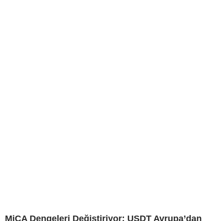
MiCA Dengeleri Değiştiriyor: USDT Avrupa’dan