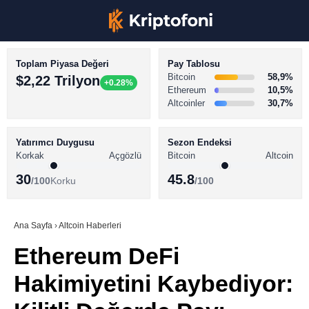
Toplam Piyasa Değeri
Pay Tablosu
Bitcoin
58,9%
$2,22 Trilyon
+0.28%
Ethereum
10,5%
Altcoinler
30,7%
KRİPTO PARA HABERLERİ
Facebook
BİTCOİN HABERLERİ
Yatırımcı Duygusu
Sezon Endeksi
Korkak
Açgözlü
Bitcoin
Altcoin
ALTCOİN HABERLERİ
30
45.8
/100
Korku
/100
AKADEMİ
Instagram
SÖZLÜK
Ana Sayfa
›
Altcoin Haberleri
Ethereum DeFi
Youtube
Hakimiyetini Kaybediyor:
TikTok