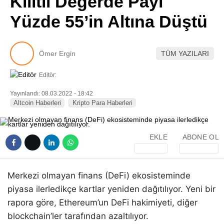
Kilitli Değerde Payı
Pinterest
Yüzde 55’in Altına Düştü
LinkedIn
Ömer Ergin
TÜM YAZILARI
Telegram
Editör:
Yayınlandı: 08.03.2022 - 18:42
Altcoin Haberleri
Kripto Para Haberleri
EKLE
ABONE OL
Merkezi olmayan finans (DeFi) ekosisteminde
piyasa ilerledikçe kartlar yeniden dağıtılıyor. Yeni bir
rapora göre, Ethereum’un DeFi hakimiyeti, diğer
blockchain’ler tarafından azaltılıyor.