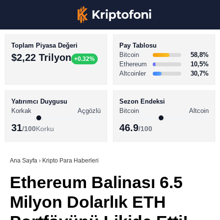
Toplam Piyasa Değeri
Pay Tablosu
Bitcoin
58,8%
$2,22 Trilyon
+0.32%
Ethereum
10,5%
Altcoinler
30,7%
KRİPTO PARA HABERLERİ
Facebook
BİTCOİN HABERLERİ
Yatırımcı Duygusu
Sezon Endeksi
Korkak
Açgözlü
Bitcoin
Altcoin
ALTCOİN HABERLERİ
31
46.9
/100
Korku
/100
AKADEMİ
Instagram
SÖZLÜK
Ana Sayfa
›
Kripto Para Haberleri
Ethereum Balinası 6.5
Youtube
Milyon Dolarlık ETH
TikTok