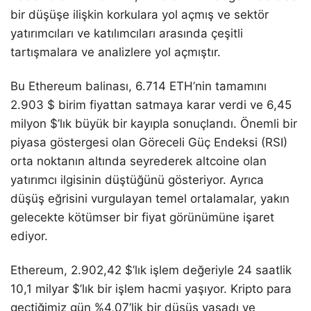
bir düşüşe ilişkin korkulara yol açmış ve sektör
yatırımcıları ve katılımcıları arasında çeşitli
tartışmalara ve analizlere yol açmıştır.
Bu Ethereum balinası, 6.714 ETH’nin tamamını
2.903 $ birim fiyattan satmaya karar verdi ve 6,45
milyon $’lık büyük bir kayıpla sonuçlandı. Önemli bir
piyasa göstergesi olan Göreceli Güç Endeksi (RSI)
orta noktanın altında seyrederek altcoine olan
yatırımcı ilgisinin düştüğünü gösteriyor. Ayrıca
düşüş eğrisini vurgulayan temel ortalamalar, yakın
gelecekte kötümser bir fiyat görünümüne işaret
ediyor.
Ethereum, 2.902,42 $’lık işlem değeriyle 24 saatlik
10,1 milyar $’lık bir işlem hacmi yaşıyor. Kripto para
geçtiğimiz gün %4,07’lik bir düşüş yaşadı ve