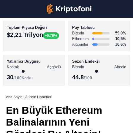
Toplam Piyasa Değeri
Pay Tablosu
Bitcoin
59,0%
$2,21 Trilyon
+0.79%
Ethereum
10,5%
Altcoinler
30,6%
KRİPTO PARA HABERLERİ
Facebook
BİTCOİN HABERLERİ
Yatırımcı Duygusu
Sezon Endeksi
Korkak
Açgözlü
Bitcoin
Altcoin
ALTCOİN HABERLERİ
30
44.8
/100
Korku
/100
AKADEMİ
Instagram
SÖZLÜK
Ana Sayfa
›
Altcoin Haberleri
En Büyük Ethereum
Youtube
Balinalarının Yeni
TikTok