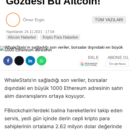
Gözdesi Bu Altcoin!
Pinterest
Ömer Ergin
TÜM YAZILARI
LinkedIn
Yayınlandı: 24.11.2021 - 17:04
Altcoin Haberleri
Kripto Para Haberleri
Telegram
EKLE
ABONE OL
WhaleStats’ın sağladığı son veriler, borsalar
dışındaki en büyük 1000 Ethereum adresinin satın
alım davranışlarını ortaya koyuyor.
FBlockchain’lerdeki balina hareketlerini takip eden
servis, yedi gün içinde derin cepli kripto para
sahiplerinin ortalama 2.62 milyon dolar değerinde