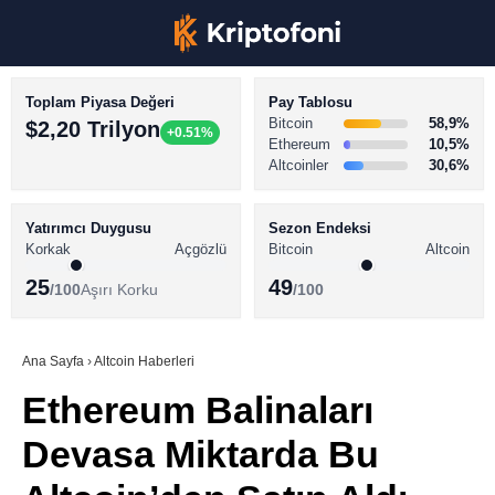
Toplam Piyasa Değeri
Pay Tablosu
Bitcoin
58,9%
$2,20 Trilyon
+0.51%
Ethereum
10,5%
Altcoinler
30,6%
KRİPTO PARA HABERLERİ
Facebook
BİTCOİN HABERLERİ
Yatırımcı Duygusu
Sezon Endeksi
Korkak
Açgözlü
Bitcoin
Altcoin
ALTCOİN HABERLERİ
25
49
/100
Aşırı Korku
/100
AKADEMİ
Instagram
SÖZLÜK
Ana Sayfa
›
Altcoin Haberleri
Ethereum Balinaları
Youtube
Devasa Miktarda Bu
TikTok