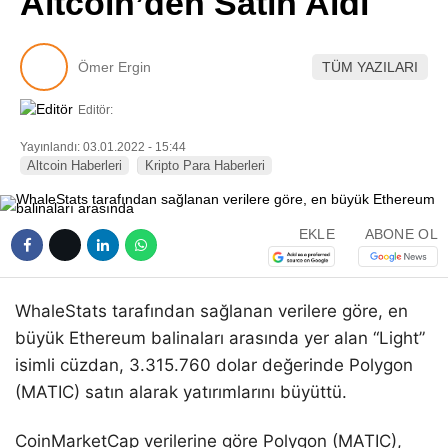
Altcoin’den Satın Aldı
Pinterest
Ömer Ergin
TÜM YAZILARI
LinkedIn
Editör:
Telegram
Yayınlandı: 03.01.2022 - 15:44
Altcoin Haberleri
Kripto Para Haberleri
EKLE
ABONE OL
WhaleStats tarafından sağlanan verilere göre, en
büyük Ethereum balinaları arasında yer alan “Light”
isimli cüzdan, 3.315.760 dolar değerinde Polygon
(MATIC) satın alarak yatırımlarını büyüttü.
CoinMarketCap verilerine göre Polygon (MATIC),