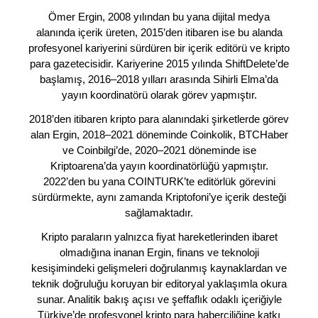
Ömer Ergin, 2008 yılından bu yana dijital medya
alanında içerik üreten, 2015’den itibaren ise bu alanda
profesyonel kariyerini sürdüren bir içerik editörü ve kripto
para gazetecisidir. Kariyerine 2015 yılında ShiftDelete’de
başlamış, 2016–2018 yılları arasında Sihirli Elma’da
yayın koordinatörü olarak görev yapmıştır.
2018’den itibaren kripto para alanındaki şirketlerde görev
alan Ergin, 2018–2021 döneminde Coinkolik, BTCHaber
ve Coinbilgi’de, 2020–2021 döneminde ise
Kriptoarena’da yayın koordinatörlüğü yapmıştır.
2022’den bu yana COINTURK’te editörlük görevini
sürdürmekte, aynı zamanda Kriptofoni’ye içerik desteği
sağlamaktadır.
Kripto paraların yalnızca fiyat hareketlerinden ibaret
olmadığına inanan Ergin, finans ve teknoloji
kesişimindeki gelişmeleri doğrulanmış kaynaklardan ve
teknik doğruluğu koruyan bir editoryal yaklaşımla okura
sunar. Analitik bakış açısı ve şeffaflık odaklı içeriğiyle
Türkiye’de profesyonel kripto para haberciliğine katkı