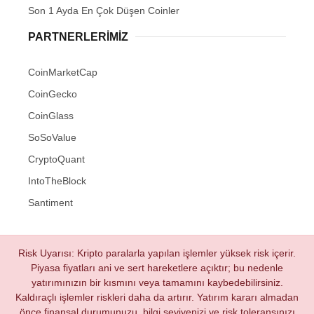
Son 1 Ayda En Çok Düşen Coinler
PARTNERLERIMIZ
CoinMarketCap
CoinGecko
CoinGlass
SoSoValue
CryptoQuant
IntoTheBlock
Santiment
Risk Uyarısı: Kripto paralarla yapılan işlemler yüksek risk içerir.
Piyasa fiyatları ani ve sert hareketlere açıktır; bu nedenle
yatırımınızın bir kısmını veya tamamını kaybedebilirsiniz.
Kaldıraçlı işlemler riskleri daha da artırır. Yatırım kararı almadan
önce finansal durumunuzu, bilgi seviyenizi ve risk toleransınızı