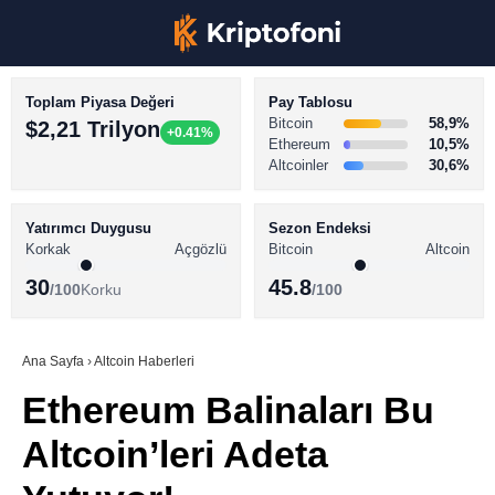
Toplam Piyasa Değeri
Pay Tablosu
Bitcoin
58,9%
$2,21 Trilyon
+0.41%
Ethereum
10,5%
Altcoinler
30,6%
KRİPTO PARA HABERLERİ
Facebook
BİTCOİN HABERLERİ
Yatırımcı Duygusu
Sezon Endeksi
Korkak
Açgözlü
Bitcoin
Altcoin
ALTCOİN HABERLERİ
30
45.8
/100
Korku
/100
AKADEMİ
Instagram
SÖZLÜK
Ana Sayfa
›
Altcoin Haberleri
Ethereum Balinaları Bu
Youtube
Altcoin’leri Adeta
TikTok