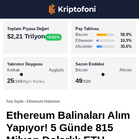
Toplam Piyasa Değeri
Pay Tablosu
Bitcoin
58,9%
$2,21 Trilyon
+0.81%
Ethereum
10,5%
Altcoinler
30,6%
KRİPTO PARA HABERLERİ
Facebook
BİTCOİN HABERLERİ
Yatırımcı Duygusu
Sezon Endeksi
Korkak
Açgözlü
Bitcoin
Altcoin
ALTCOİN HABERLERİ
25
49
/100
Aşırı Korku
/100
AKADEMİ
Instagram
SÖZLÜK
Ana Sayfa
›
Ethereum Haberleri
Ethereum Balinaları Alım
Youtube
Yapıyor! 5 Günde 815
TikTok