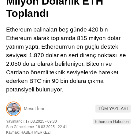
Milyon Dolarlık ETH
Pinterest
Toplandı
LinkedIn
Ethereum balinaları beş günde 420 bin
Ethereum alarak toplamda 815 milyon dolar
Telegram
yatırım yaptı. Ethereum’un en güçlü destek
seviyesi 1.870 dolar en sert direnç noktası ise
2.050 dolar olarak belirleniyor. Bitcoin ve
Cardano önemli teknik seviyelerde hareket
ederken BTC’nin 90 bin dolara çıkma
potansiyeli bulunuyor.
Mesut İnan
TÜM YAZILARI
Yayınlandı: 17.03.2025 - 09:30
Ethereum Haberleri
Son Güncelleme: 18.03.2025 - 22:41
Kaynak: HABER MERKEZI