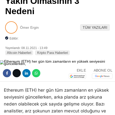
Yakın Olmasının 3
Pinterest
Nedeni
LinkedIn
Ömer Ergin
TÜM YAZILARI
Telegram
Editör:
Yayınlandı: 08.11.2021 - 13:49
Altcoin Haberleri
Kripto Para Haberleri
EKLE
ABONE OL
Ethereum (ETH) her gün tüm zamanların en yüksek
seviyesini güncellerken, arka planda arz şokuna
neden olabilecek çok sayıda gelişme oluyor. Bazı
analistler, arz şokunun zaten mevcut olduğunu ve