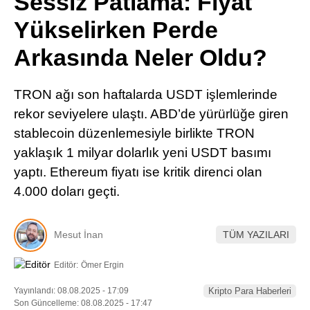
Sessiz Patlama: Fiyat
Pinterest
Yükselirken Perde
Arkasında Neler Oldu?
LinkedIn
TRON ağı son haftalarda USDT işlemlerinde
Telegram
rekor seviyelere ulaştı. ABD’de yürürlüğe giren
stablecoin düzenlemesiyle birlikte TRON
yaklaşık 1 milyar dolarlık yeni USDT basımı
yaptı. Ethereum fiyatı ise kritik direnci olan
4.000 doları geçti.
Mesut İnan
TÜM YAZILARI
Editör:
Ömer Ergin
Yayınlandı: 08.08.2025 - 17:09
Kripto Para Haberleri
Son Güncelleme: 08.08.2025 - 17:47