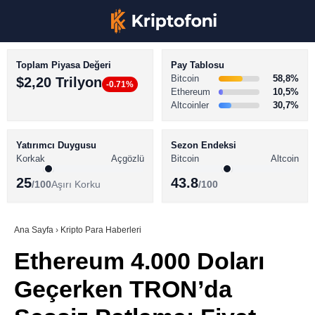
Toplam Piyasa Değeri
Pay Tablosu
Bitcoin
58,8%
$2,20 Trilyon
-0.71%
Ethereum
10,5%
Altcoinler
30,7%
KRİPTO PARA HABERLERİ
Facebook
BİTCOİN HABERLERİ
Yatırımcı Duygusu
Sezon Endeksi
Korkak
Açgözlü
Bitcoin
Altcoin
ALTCOİN HABERLERİ
25
43.8
/100
Aşırı Korku
/100
AKADEMİ
Instagram
SÖZLÜK
Ana Sayfa
›
Kripto Para Haberleri
Ethereum 4.000 Doları
Youtube
Geçerken TRON’da
TikTok