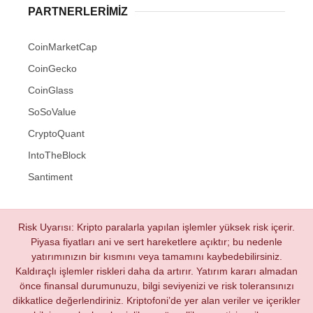
PARTNERLERIMIZ
CoinMarketCap
CoinGecko
CoinGlass
SoSoValue
CryptoQuant
IntoTheBlock
Santiment
Risk Uyarısı: Kripto paralarla yapılan işlemler yüksek risk içerir.
Piyasa fiyatları ani ve sert hareketlere açıktır; bu nedenle
yatırımınızın bir kısmını veya tamamını kaybedebilirsiniz.
Kaldıraçlı işlemler riskleri daha da artırır. Yatırım kararı almadan
önce finansal durumunuzu, bilgi seviyenizi ve risk toleransınızı
dikkatlice değerlendiriniz. Kriptofoni’de yer alan veriler ve içerikler