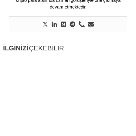
kripto para alanında uzman görüşleriyle öne çıkmaya
devam etmektedir.
İLGİNİZİ
ÇEKEBİLİR