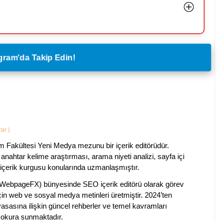
legram'da Takip Edin!
zar
)
im Fakültesi Yeni Medya mezunu bir içerik editörüdür.
anahtar kelime araştırması, arama niyeti analizi, sayfa içi
 içerik kurgusu konularında uzmanlaşmıştır.
ebpageFX) bünyesinde SEO içerik editörü olarak görev
çin web ve sosyal medya metinleri üretmiştir. 2024’ten
piyasasına ilişkin güncel rehberler ve temel kavramları
e okura sunmaktadır.