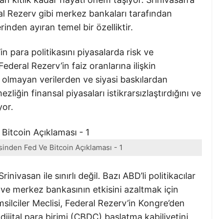
eral Rezerv gibi merkez bankaları tarafından
rinden ayıran temel bir özelliktir.
in para politikasını piyasalarda risk ve
ederal Rezerv’in faiz oranlarına ilişkin
 olmayan verilerden ve siyasi baskılardan
zliğin finansal piyasaları istikrarsızlaştırdığını ve
yor.
sinden Fed Ve Bitcoin Açıklaması - 1
nivasan ile sınırlı değil. Bazı ABD’li politikacılar
r ve merkez bankasının etkisini azaltmak için
silciler Meclisi, Federal Rezerv’in Kongre’den
ijital para birimi (CBDC) başlatma kabiliyetini