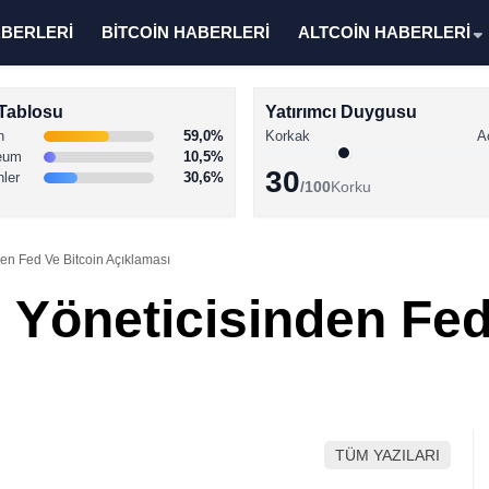
ABERLERİ
BİTCOİN HABERLERİ
ALTCOİN HABERLERİ
Tablosu
Yatırımcı Duygusu
n
59,0%
Korkak
A
eum
10,5%
30
nler
30,6%
/100
Korku
en Fed Ve Bitcoin Açıklaması
 Yöneticisinden Fed
TÜM YAZILARI