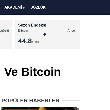
AKADEMİ
SÖZLÜK
Sezon Endeksi
çgözlü
Bitcoin
Altcoin
44.8
/100
Kripto Para Haberleri
Bitcoin Haberleri
 Ve Bitcoin
Altcoin Haberleri
Ethereum Haberleri
Solana Haberleri
POPÜLER HABERLER
XRP Haberleri
Memecoin Haberleri