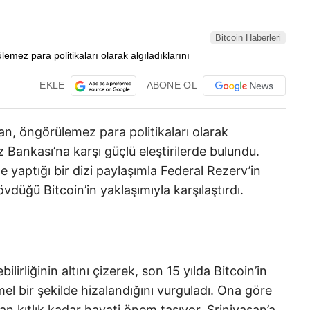
Bitcoin Haberleri
EKLE
ABONE OL
san, öngörülemez para politikaları olarak
 Bankası’na karşı güçlü eleştirilerde bulundu.
 yaptığı bir dizi paylaşımla Federal Rezerv’in
övdüğü Bitcoin’in yaklaşımıyla karşılaştırdı.
ilirliğinin altını çizerek, son 15 yılda Bitcoin’in
 bir şekilde hizalandığını vurguladı. Ona göre
an kıtlık kadar hayati önem taşıyor. Srinivasan’a