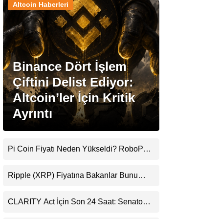
Altcoin Haberleri
Stablecoin Haberleri
Binance Dört İşlem
Facebook
Çiftini Delist Ediyor:
Altcoin’ler İçin Kritik
Ayrıntı
Instagram
Youtube
Pi Coin Fiyatı Neden Yükseldi? RoboPay
Ortaklığı ve Güncelleme İyimserliği
Destekledi
TikTok
Ripple (XRP) Fiyatına Bakanlar Bunu
Kaçırıyor: Evernorth’tan Dikkat Çeken
Uyarı
Pinterest
CLARITY Act İçin Son 24 Saat: Senato
Matematiği Kripto Para Piyasasının