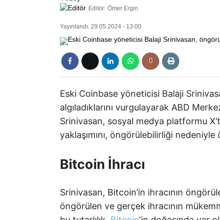
Editör:
Ömer Ergin
Yayınlandı: 29.05.2024 - 13:00
Eski Coinbase yöneticisi Balaji Sriniva
algıladıklarını vurgulayarak ABD Merkez
Srinivasan, sosyal medya platformu X’te
yaklaşımını, öngörülebilirliği nedeniyle 
Bitcoin İhracı
Srinivasan, Bitcoin’in ihracının öngörüleb
öngörülen ve gerçek ihracının mükemmel
bu tutarlılık,
Bitcoin
‘in doğasında var ol