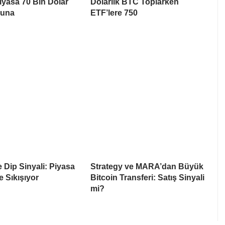
Piyasa 70 Bin Dolar
Dolarlık BTC Toplarken
suna
ETF’lere 750
e Dip Sinyali: Piyasa
Strategy ve MARA’dan Büyük
e Sıkışıyor
Bitcoin Transferi: Satış Sinyali
mi?