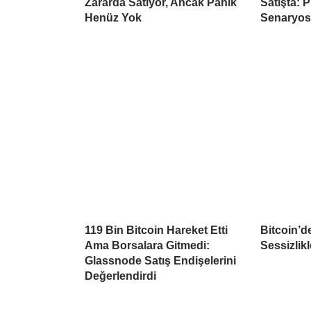
Zararda Satıyor, Ancak Panik
Satışta: 
Henüz Yok
Senaryo
119 Bin Bitcoin Hareket Etti
Bitcoin’d
Ama Borsalara Gitmedi:
Sessizlikl
Glassnode Satış Endişelerini
Değerlendirdi