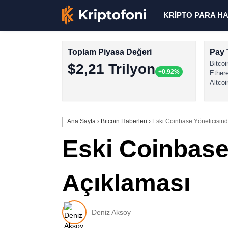
KRİPTO PARA H
Toplam Piyasa Değeri
Pay 
Bitcoi
$2,21 Trilyon
+0.92%
Ether
Altcoi
Ana Sayfa
›
Bitcoin Haberleri
›
Eski Coinbase Yöneticisind
Eski Coinbase
Açıklaması
Deniz Aksoy