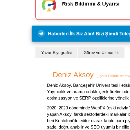
Risk Bildirimi & Uyarısı
Haberleri İlk Siz Alın! Bizi Şimdi Te
Yazar Biyografisi
Görev ve Uzmanlık
Deniz Aksoy
(
İçerik Editörü ve Ya
Deniz Aksoy, Bahçeşehir Üniversitesi İletiş
Yayıncılık ve arama odaklı içerik üretiminde 
optimizasyon ve SERP özelliklerine yönelik
2020–2023 döneminde WebFX (eski adıyla W
yapan Aksoy, farklı sektörlerdeki markalar i
beri Kriptofoni’de editör olarak kripto para 
sade, doğrulanabilir ve SEO uyumlu bir dill