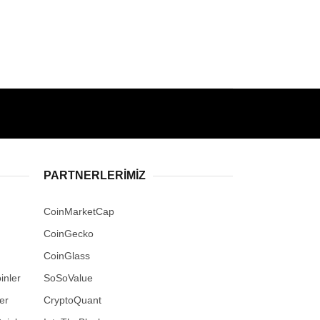
PARTNERLERIMIZ
CoinMarketCap
CoinGecko
CoinGlass
inler
SoSoValue
er
CryptoQuant