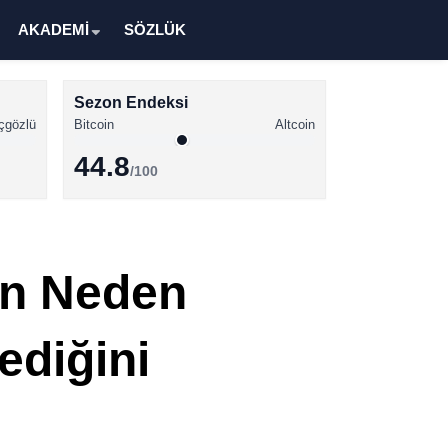
AKADEMİ
SÖZLÜK
Sezon Endeksi
çgözlü
Bitcoin
Altcoin
44.8
/100
Kripto Para Haberleri
Bitcoin Haberleri
en Neden
Altcoin Haberleri
Ethereum Haberleri
ediğini
Solana Haberleri
XRP Haberleri
Memecoin Haberleri