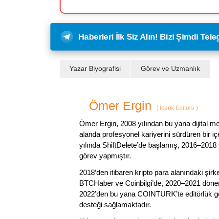
Haberleri İlk Siz Alın! Bizi Şimdi Te
Yazar Biyografisi
Görev ve Uzmanlık
Ömer Ergin
(
İçerik Editörü
)
Ömer Ergin, 2008 yılından bu yana dijital me
alanda profesyonel kariyerini sürdüren bir iç
yılında ShiftDelete’de başlamış, 2016–2018 y
görev yapmıştır.
2018’den itibaren kripto para alanındaki şi
BTCHaber ve Coinbilgi’de, 2020–2021 dönemi
2022’den bu yana COINTURK’te editörlük gör
desteği sağlamaktadır.