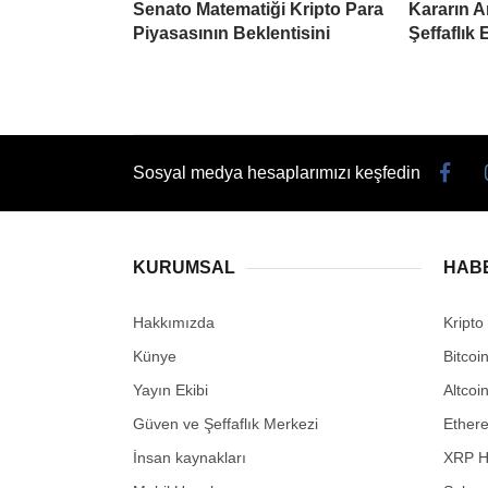
Senato Matematiği Kripto Para
Kararın A
Piyasasının Beklentisini
Şeffaflık 
Sosyal medya hesaplarımızı keşfedin
KURUMSAL
HAB
Hakkımızda
Kripto
Künye
Bitcoi
Yayın Ekibi
Altcoi
Güven ve Şeffaflık Merkezi
Ether
İnsan kaynakları
XRP H