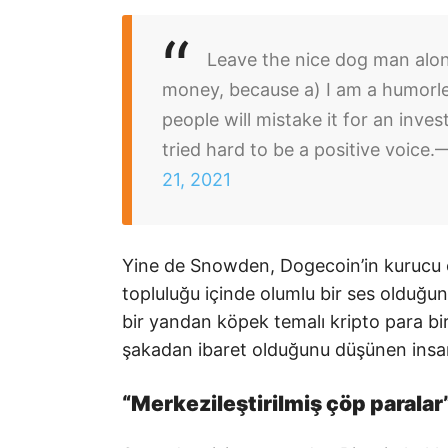
Leave the nice dog man alone
money, because a) I am a humorles
people will mistake it for an inve
tried hard to be a positive voice.
—
21, 2021
Yine de Snowden, Dogecoin’in kurucu or
topluluğu içinde olumlu bir ses olduğu
bir yandan köpek temalı kripto para biri
şakadan ibaret olduğunu düşünen insanl
“Merkezileştirilmiş çöp paralar