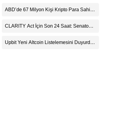
Kaçırıyor: Evernorth’tan Dikkat Çeken
LinkedIn
Uyarı
ABD’de 67 Milyon Kişi Kripto Para Sahibi:
Ripple’dan “Eski Algılar Yıkıldı” Mesajı
Telegram
CLARITY Act İçin Son 24 Saat: Senato
Matematiği Kripto Para Piyasasının
Beklentisini Bozabilir
Upbit Yeni Altcoin Listelemesini Duyurdu:
KRW, BTC ve USDT Paritelerinde İşlem
Görecek