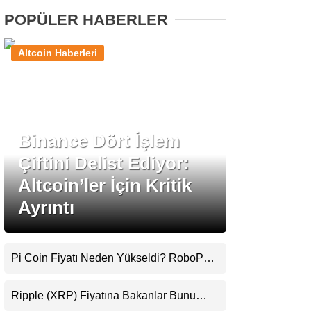
POPÜLER HABERLER
Stablecoin Haberleri
Altcoin Haberleri
Facebook
Binance Dört İşlem
Çiftini Delist Ediyor:
Instagram
Altcoin’ler İçin Kritik
Ayrıntı
Youtube
TikTok
Pi Coin Fiyatı Neden Yükseldi? RoboPay
Ortaklığı ve Güncelleme İyimserliği
Pinterest
Destekledi
Ripple (XRP) Fiyatına Bakanlar Bunu