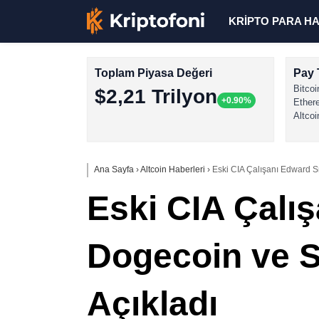
KRİPTO PARA H
Toplam Piyasa Değeri
Pay 
Bitcoi
$2,21 Trilyon
+0.90%
Ether
Altcoi
Ana Sayfa
›
Altcoin Haberleri
›
Eski CIA Çalışanı Edward S
Eski CIA Çal
Dogecoin ve Sh
Açıkladı