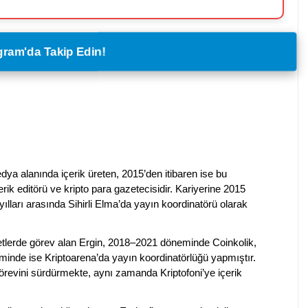
legram'da Takip Edin!
dya alanında içerik üreten, 2015’den itibaren ise bu
erik editörü ve kripto para gazetecisidir. Kariyerine 2015
ılları arasında Sihirli Elma’da yayın koordinatörü olarak
rketlerde görev alan Ergin, 2018–2021 döneminde Coinkolik,
nde ise Kriptoarena’da yayın koordinatörlüğü yapmıştır.
evini sürdürmekte, aynı zamanda Kriptofoni’ye içerik