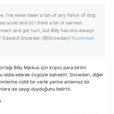
. I've never been a fan of any flavor of dog
s scold and b) I think a lot of earnest
stment and get hurt, but Billy has imo always
 Edward Snowden (@Snowden)
November
tağı Billy Markus için kripto para birimi
nu iddia ederek övgüyle bahsetti. Snowden, diğer
mlerine ciddi bir varlık yerine anlamsız bir
ara ise saygı duyduğunu belirtti.
”