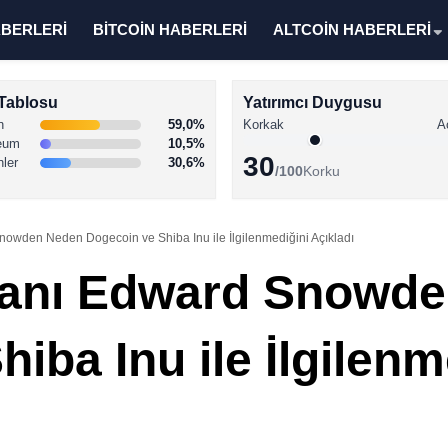
ABERLERİ
BİTCOİN HABERLERİ
ALTCOİN HABERLERİ
Tablosu
Yatırımcı Duygusu
n
59,0%
Korkak
A
eum
10,5%
30
nler
30,6%
/100
Korku
nowden Neden Dogecoin ve Shiba Inu ile İlgilenmediğini Açıkladı
ışanı Edward Snowd
iba Inu ile İlgilenm