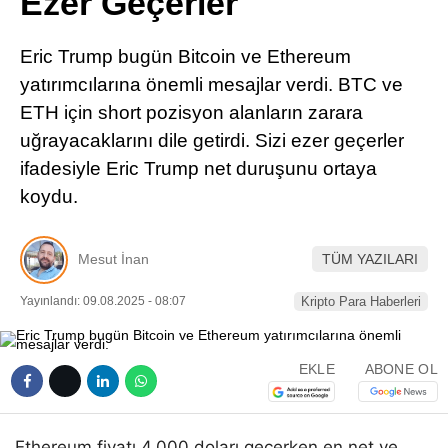
Ezer Geçerler
Pinterest
Eric Trump bugün Bitcoin ve Ethereum
LinkedIn
yatırımcılarına önemli mesajlar verdi. BTC ve
ETH için short pozisyon alanların zarara
Telegram
uğrayacaklarını dile getirdi. Sizi ezer geçerler
ifadesiyle Eric Trump net duruşunu ortaya
koydu.
Mesut İnan
TÜM YAZILARI
Yayınlandı: 09.08.2025 - 08:07
Kripto Para Haberleri
EKLE
ABONE OL
Ethereum fiyatı 4.000 doları geçerken en net ve