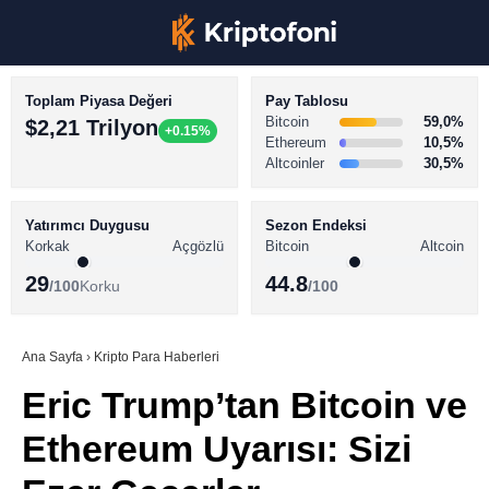
Toplam Piyasa Değeri
Pay Tablosu
Bitcoin
59,0%
$2,21 Trilyon
+0.15%
Ethereum
10,5%
Altcoinler
30,5%
KRİPTO PARA HABERLERİ
Facebook
BİTCOİN HABERLERİ
Yatırımcı Duygusu
Sezon Endeksi
Korkak
Açgözlü
Bitcoin
Altcoin
ALTCOİN HABERLERİ
29
44.8
/100
Korku
/100
AKADEMİ
Instagram
SÖZLÜK
Ana Sayfa
›
Kripto Para Haberleri
Eric Trump’tan Bitcoin ve
Youtube
Ethereum Uyarısı: Sizi
TikTok