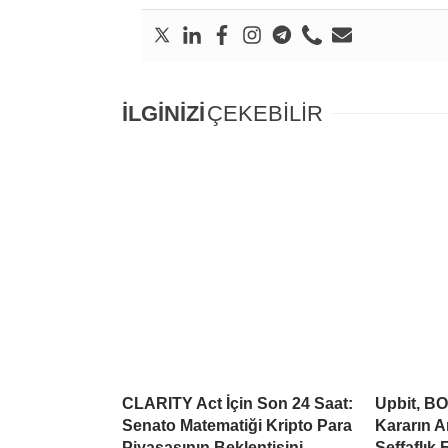
İLGİNİZİ
ÇEKEBİLİR
CLARITY Act İçin Son 24 Saat:
Upbit, BO
Senato Matematiği Kripto Para
Kararın A
Piyasasının Beklentisini
Şeffaflık 