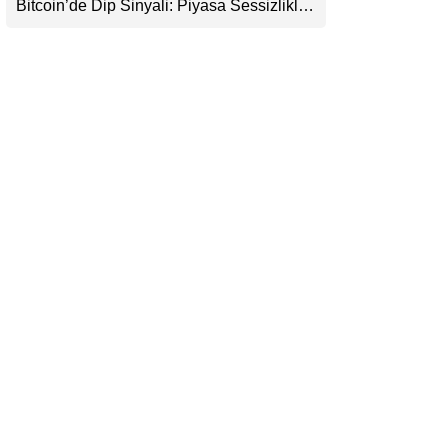
Bitcoin’de Dip Sinyali: Piyasa Sessizlikle
LinkedIn
Sıkışıyor
Telegram