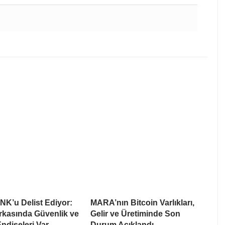
NK’u Delist Ediyor:
MARA’nın Bitcoin Varlıkları,
rkasında Güvenlik ve
Gelir ve Üretiminde Son
Endişeleri Var
Durum Açıklandı