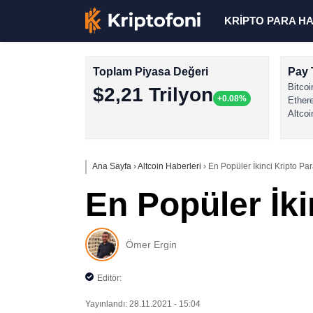
KRİPTO PARA H
Toplam Piyasa Değeri
Pay 
Bitcoi
$2,21 Trilyon
+0.08%
Ether
Altcoi
Ana Sayfa
›
Altcoin Haberleri
›
En Popüler İkinci Kripto Pa
En Popüler İki
Ömer Ergin
Editör:
Yayınlandı: 28.11.2021 - 15:04