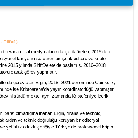
ik Editörü
)
 bu yana dijital medya alanında içerik üreten, 2015’den
esyonel kariyerini sürdüren bir içerik editörü ve kripto
erine 2015 yılında ShiftDelete’de başlamış, 2016–2018
natörü olarak görev yapmıştır.
rketlerde görev alan Ergin, 2018–2021 döneminde Coinkolik,
nde ise Kriptoarena’da yayın koordinatörlüğü yapmıştır.
evini sürdürmekte, aynı zamanda Kriptofoni’ye içerik
en ibaret olmadığına inanan Ergin, finans ve teknoloji
klardan ve teknik doğruluğu koruyan bir editoryal
ve şeffaflık odaklı içeriğiyle Türkiye’de profesyonel kripto