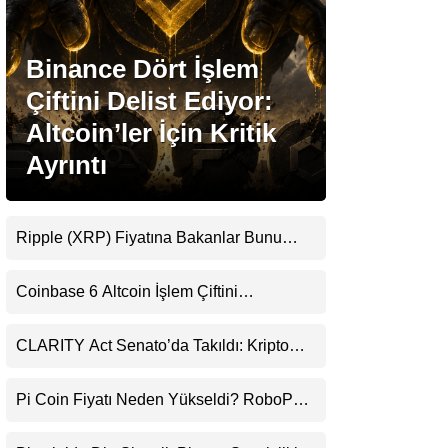
Stablecoin Haberleri
Binance Dört İşlem
Çiftini Delist Ediyor:
Altcoin’ler İçin Kritik
Facebook
Ayrıntı
Ripple (XRP) Fiyatına Bakanlar Bunu
Instagram
Kaçırıyor: Evernorth’tan Dikkat Çeken
Uyarı
Coinbase 6 Altcoin İşlem Çiftini
Youtube
Durduracak
CLARITY Act Senato’da Takıldı: Kripto
TikTok
Para Piyasası 2027’yi Fiyatlıyor
Pi Coin Fiyatı Neden Yükseldi? RoboPay
Pinterest
Ortaklığı ve Güncelleme İyimserliği
Destekledi