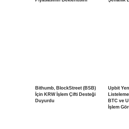
Bithumb, BlockStreet (BSB)
Upbit Yen
İçin KRW İşlem Çifti Desteği
Listelem
Duyurdu
BTC ve U
İşlem Gö