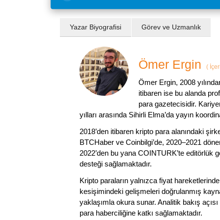
Yazar Biyografisi
Görev ve Uzmanlık
Ömer Ergin
(
İçer
Ömer Ergin, 2008 yılından
itibaren ise bu alanda prof
para gazetecisidir. Kariy
yılları arasında Sihirli Elma’da yayın koordi
2018’den itibaren kripto para alanındaki şi
BTCHaber ve Coinbilgi’de, 2020–2021 dönemi
2022’den bu yana COINTURK’te editörlük gör
desteği sağlamaktadır.
Kripto paraların yalnızca fiyat hareketlerind
kesişimindeki gelişmeleri doğrulanmış kayna
yaklaşımla okura sunar. Analitik bakış açısı 
para haberciliğine katkı sağlamaktadır.