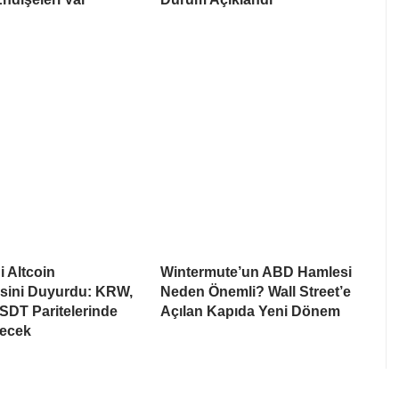
i Altcoin
Wintermute’un ABD Hamlesi
esini Duyurdu: KRW,
Neden Önemli? Wall Street’e
SDT Paritelerinde
Açılan Kapıda Yeni Dönem
recek