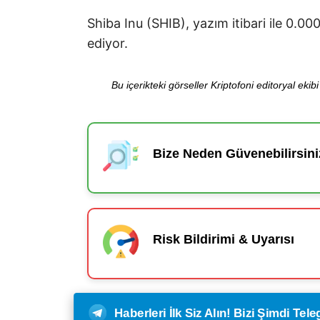
Shiba Inu (SHIB), yazım itibari ile 0.
ediyor.
Bu içerikteki görseller Kriptofoni editoryal ek
Bize Neden Güvenebilirsini
Risk Bildirimi & Uyarısı
Haberleri İlk Siz Alın! Bizi Şimdi Te