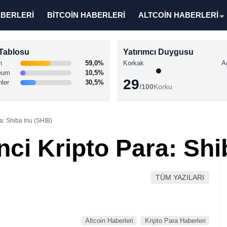
ABERLERİ
BİTCOİN HABERLERİ
ALTCOİN HABERLERİ
Tablosu
Yatırımcı Duygusu
n
59,0%
Korkak
A
eum
10,5%
29
nler
30,5%
/100
Korku
ra: Shiba Inu (SHIB)
nci Kripto Para: Shi
TÜM YAZILARI
Altcoin Haberleri
Kripto Para Haberleri