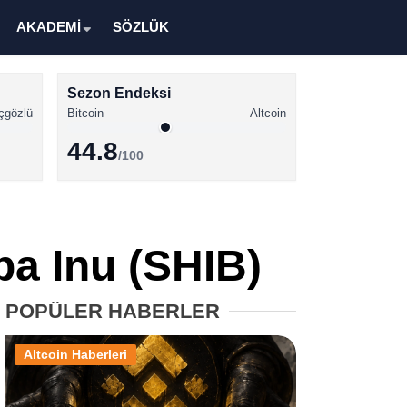
AKADEMİ
SÖZLÜK
Sezon Endeksi
çgözlü
Bitcoin
Altcoin
44.8
/100
Kripto Para Haberleri
Bitcoin Haberleri
ba Inu (SHIB)
Altcoin Haberleri
Ethereum Haberleri
POPÜLER HABERLER
Solana Haberleri
Altcoin Haberleri
XRP Haberleri
Memecoin Haberleri