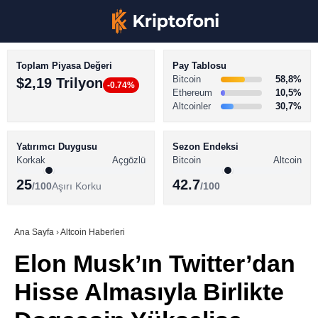
Toplam Piyasa Değeri
Pay Tablosu
Bitcoin
58,8%
$2,19 Trilyon
-0.74%
Ethereum
10,5%
Altcoinler
30,7%
KRİPTO PARA HABERLERİ
Facebook
BİTCOİN HABERLERİ
Yatırımcı Duygusu
Sezon Endeksi
Korkak
Açgözlü
Bitcoin
Altcoin
ALTCOİN HABERLERİ
25
42.7
/100
Aşırı Korku
/100
AKADEMİ
Instagram
SÖZLÜK
Ana Sayfa
›
Altcoin Haberleri
Elon Musk’ın Twitter’dan
Youtube
Hisse Almasıyla Birlikte
TikTok