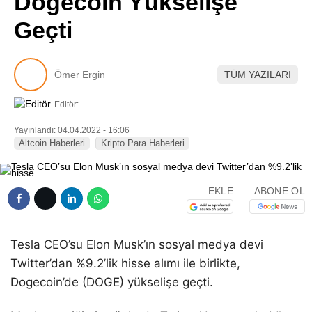
Dogecoin Yükselişe
Pinterest
Geçti
LinkedIn
Ömer Ergin
TÜM YAZILARI
Telegram
Editör:
Yayınlandı: 04.04.2022 - 16:06
Altcoin Haberleri
Kripto Para Haberleri
EKLE
ABONE OL
Tesla CEO’su Elon Musk’ın sosyal medya devi
Twitter’dan %9.2’lik hisse alımı ile birlikte,
Dogecoin’de (DOGE) yükselişe geçti.