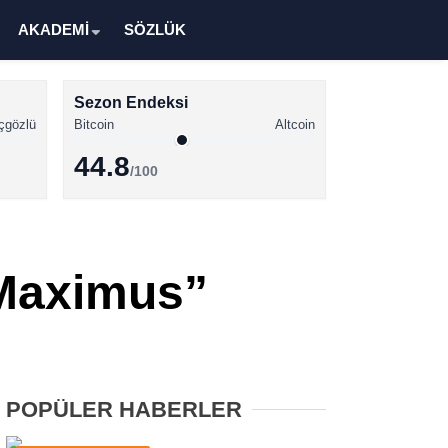
AKADEMİ
SÖZLÜK
Sezon Endeksi
çgözlü
Bitcoin
Altcoin
44.8
/100
Kripto Para Haberleri
Bitcoin Haberleri
 Maximus”
Altcoin Haberleri
Ethereum Haberleri
Solana Haberleri
POPÜLER HABERLER
XRP Haberleri
Memecoin Haberleri