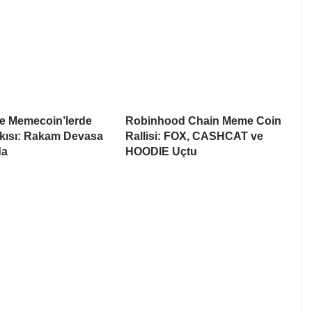
te Memecoin’lerde
Robinhood Chain Meme Coin
skısı: Rakam Devasa
Rallisi: FOX, CASHCAT ve
da
HOODIE Uçtu