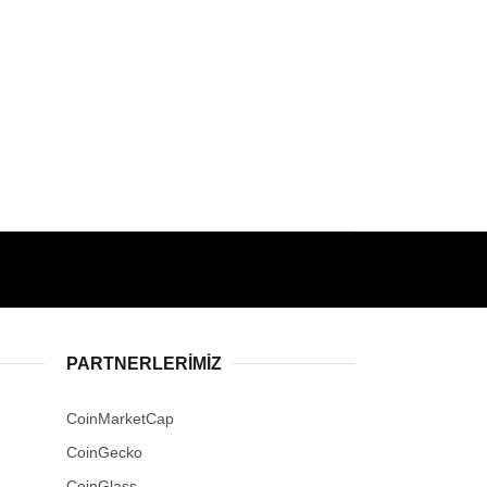
PARTNERLERIMIZ
CoinMarketCap
CoinGecko
CoinGlass