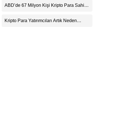
Beklentisini Bozabilir
ABD’de 67 Milyon Kişi Kripto Para Sahibi:
LinkedIn
Ripple’dan “Eski Algılar Yıkıldı” Mesajı
Kripto Para Yatırımcıları Artık Neden
Telegram
Evlerinde Hedef Alınıyor?