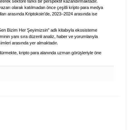
irerek sektöre farklı bir perspektif kazandırmaktadır.
 yazarı olarak katılmadan önce çeşitli kripto para medya
lları arasında Kriptokoin’de, 2023–2024 arasında ise
 Sen Bizim Her Şeyimizsin” adlı kitabıyla ekosisteme
iminin yanı sıra düzenli analiz, haber ve yorumlarıyla
isimleri arasında yer almaktadır.
sürdürmekte, kripto para alanında uzman görüşleriyle öne