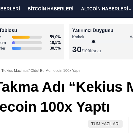
ABERLERİ
BİTCOİN HABERLERİ
ALTCOİN HABERLERİ
Tablosu
Yatırımcı Duygusu
n
59,0%
Korkak
A
eum
10,5%
30
nler
30,5%
/100
Korku
ı “Kekius Maximus” Oldu! Bu Memecoin 100x Yaptı
 Takma Adı “Kekius
coin 100x Yaptı
TÜM YAZILARI