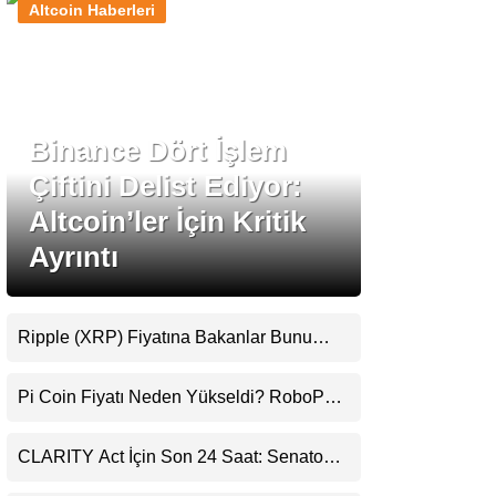
Altcoin Haberleri
Stablecoin Haberleri
Binance Dört İşlem
Facebook
Çiftini Delist Ediyor:
Altcoin’ler İçin Kritik
Ayrıntı
Instagram
Youtube
Ripple (XRP) Fiyatına Bakanlar Bunu
Kaçırıyor: Evernorth’tan Dikkat Çeken
Uyarı
TikTok
Pi Coin Fiyatı Neden Yükseldi? RoboPay
Ortaklığı ve Güncelleme İyimserliği
Destekledi
Pinterest
CLARITY Act İçin Son 24 Saat: Senato
Matematiği Kripto Para Piyasasının