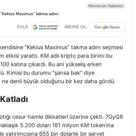
Memecoin Haberleri
EKLE
ABONE OL
kendisine “Kekius Maximus” takma adını seçmesi
tkisi yarattı. KM adlı kripto para birimi bu
 100 katına çıkardı. Bu ani yükseliş erken
dü. Kimisi bu durumu “şansa bak” diye
n ne denli büyük olduğunu bir kez daha gördü.
 Katladı
yaptığı cesur hamle dikkatleri üzerine çekti. 7GyQ8
k yaklaşık 5.200 doları 181 milyon KM token’ına
e yatırımcısına 655 bin dolarlık bir servet