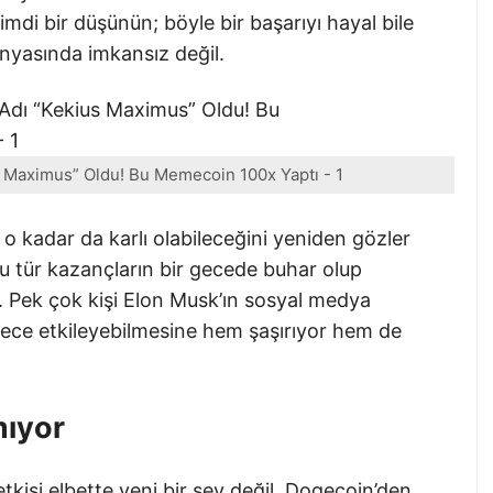
mdi bir düşünün; böyle bir başarıyı hayal bile
nyasında imkansız değil.
 Maximus” Oldu! Bu Memecoin 100x Yaptı - 1
 o kadar da karlı olabileceğini yeniden gözler
u tür kazançların bir gecede buhar olup
 Pek çok kişi Elon Musk’ın sosyal medya
erece etkileyebilmesine hem şaşırıyor hem de
mıyor
tkisi elbette yeni bir şey değil. Dogecoin’den