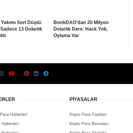
 Yakımı Sert Düştü:
BonkDAO’dan 20 Milyon
 Sadece 13 Dolarlık
Dolarlık Ders: Hack Yok,
ldı
Oylama Var
ERLER
PIYASALAR
 Para Haberleri
Kripto Para Fiyatları
n Haberleri
Kripto Para Borsaları
n Haberleri
Kripto Para Sözlüğü