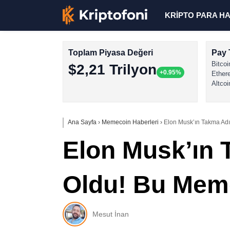
KRİPTO PARA H
Toplam Piyasa Değeri
Pay 
Bitcoi
$2,21 Trilyon
+0.95%
Ether
Altcoi
Ana Sayfa
›
Memecoin Haberleri
›
Elon Musk’ın Takma Ad
Elon Musk’ın
Oldu! Bu Meme
Mesut İnan