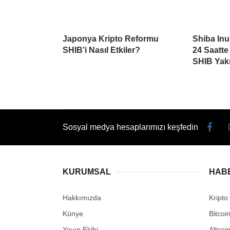
Japonya Kripto Reformu
Shiba Inu
SHIB’i Nasıl Etkiler?
24 Saatte
SHIB Yakı
Sosyal medya hesaplarımızı keşfedin
KURUMSAL
HAB
Hakkımızda
Kripto
Künye
Bitcoi
Yayın Ekibi
Altcoi