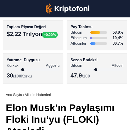
Toplam Piyasa Değeri
Pay Tablosu
Bitcoin
58,9%
$2,22 Trilyon
+0.20%
Ethereum
10,4%
Altcoinler
30,7%
KRİPTO PARA HABERLERİ
Facebook
BİTCOİN HABERLERİ
Yatırımcı Duygusu
Sezon Endeksi
Korkak
Açgözlü
Bitcoin
Altcoin
ALTCOİN HABERLERİ
30
47.9
/100
Korku
/100
AKADEMİ
Instagram
SÖZLÜK
Ana Sayfa
›
Altcoin Haberleri
Elon Musk’ın Paylaşımı
Youtube
Floki Inu’yu (FLOKI)
TikTok