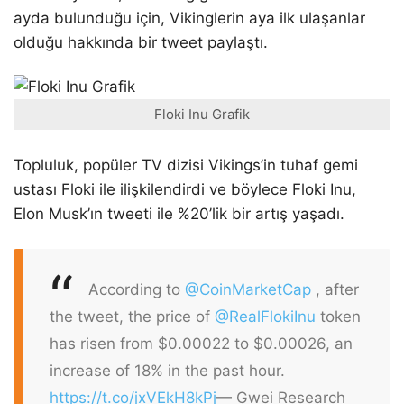
ayda bulunduğu için, Vikinglerin aya ilk ulaşanlar
olduğu hakkında bir tweet paylaştı.
Floki Inu Grafik
Topluluk, popüler TV dizisi Vikings’in tuhaf gemi
ustası Floki ile ilişkilendirdi ve böylece Floki Inu,
Elon Musk’ın tweeti ile %20’lik bir artış yaşadı.
According to
@CoinMarketCap
, after
the tweet, the price of
@RealFlokiInu
token
has risen from $0.00022 to $0.00026, an
increase of 18% in the past hour.
https://t.co/jxVEkH8kPj
— Gwei Research