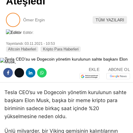
Ateşledi
Pinterest
Ömer Ergin
TÜM YAZILARI
LinkedIn
Editör:
Telegram
Yayınlandı: 03.11.2021 - 10:53
Altcoin Haberleri
Kripto Para Haberleri
EKLE
ABONE OL
Tesla CEO’su ve Dogecoin yönetim kurulunun sahte
başkanı Elon Musk, başka bir meme kripto para
biriminin sadece birkaç saat içinde %20
yükselmesine neden oldu.
Ünlü milyarder, bir Viking gemisinin kalıntılarının