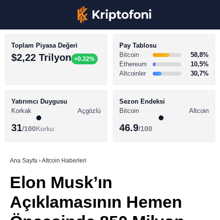
Toplam Piyasa Değeri
Pay Tablosu
Bitcoin
58,8%
$2,22 Trilyon
+0.32%
Ethereum
10,5%
Altcoinler
30,7%
KRİPTO PARA HABERLERİ
Facebook
BİTCOİN HABERLERİ
Yatırımcı Duygusu
Sezon Endeksi
Korkak
Açgözlü
Bitcoin
Altcoin
ALTCOİN HABERLERİ
31
46.9
/100
Korku
/100
AKADEMİ
Instagram
SÖZLÜK
Ana Sayfa
›
Altcoin Haberleri
Elon Musk’ın
Youtube
Açıklamasının Hemen
TikTok