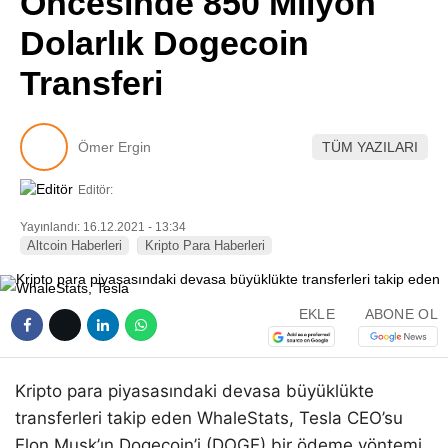
Öncesinde 850 Milyon
Pinterest
Dolarlık Dogecoin
Transferi
LinkedIn
Telegram
Ömer Ergin
TÜM YAZILARI
Editör:
Yayınlandı: 16.12.2021 - 13:34
Altcoin Haberleri
Kripto Para Haberleri
EKLE
ABONE OL
Kripto para piyasasındaki devasa büyüklükte
transferleri takip eden WhaleStats, Tesla CEO’su
Elon Musk’ın Dogecoin’i (DOGE) bir ödeme yöntemi