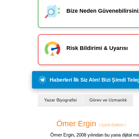
Bize Neden Güvenebilirsini
Risk Bildirimi & Uyarısı
Haberleri İlk Siz Alın! Bizi Şimdi Te
Yazar Biyografisi
Görev ve Uzmanlık
Ömer Ergin
(
İçerik Editörü
)
Ömer Ergin, 2008 yılından bu yana dijital me