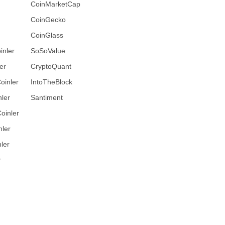
CoinMarketCap
CoinGecko
CoinGlass
inler
SoSoValue
er
CryptoQuant
oinler
IntoTheBlock
ler
Santiment
oinler
nler
ler
r