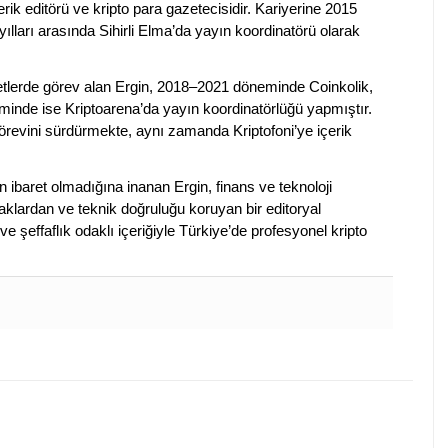
erik editörü ve kripto para gazetecisidir. Kariyerine 2015
ılları arasında Sihirli Elma’da yayın koordinatörü olarak
rketlerde görev alan Ergin, 2018–2021 döneminde Coinkolik,
nde ise Kriptoarena’da yayın koordinatörlüğü yapmıştır.
evini sürdürmekte, aynı zamanda Kriptofoni’ye içerik
en ibaret olmadığına inanan Ergin, finans ve teknoloji
klardan ve teknik doğruluğu koruyan bir editoryal
ve şeffaflık odaklı içeriğiyle Türkiye’de profesyonel kripto