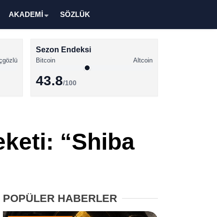
AKADEMİ
SÖZLÜK
Sezon Endeksi
çgözlü
Bitcoin
Altcoin
43.8
/100
Kripto Para Haberleri
Bitcoin Haberleri
keti: “Shiba
Altcoin Haberleri
Ethereum Haberleri
Solana Haberleri
POPÜLER HABERLER
XRP Haberleri
Memecoin Haberleri