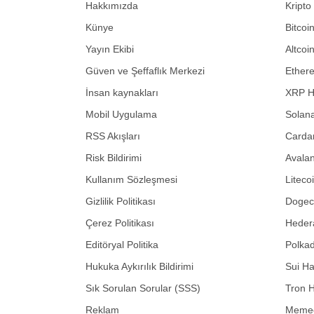
Hakkımızda
Kripto
Künye
Bitcoi
Yayın Ekibi
Altcoi
Güven ve Şeffaflık Merkezi
Ether
İnsan kaynakları
XRP H
Mobil Uygulama
Solana
RSS Akışları
Carda
Risk Bildirimi
Avalan
Kullanım Sözleşmesi
Liteco
Gizlilik Politikası
Dogeco
Çerez Politikası
Hedera
Editöryal Politika
Polkad
Hukuka Aykırılık Bildirimi
Sui Ha
Sık Sorulan Sorular (SSS)
Tron H
Reklam
Memec