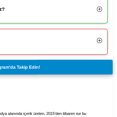
z?
legram'da Takip Edin!
dya alanında içerik üreten, 2015’den itibaren ise bu