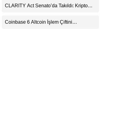
CLARITY Act Senato’da Takıldı: Kripto
LinkedIn
Para Piyasası 2027’yi Fiyatlıyor
Coinbase 6 Altcoin İşlem Çiftini
Telegram
Durduracak