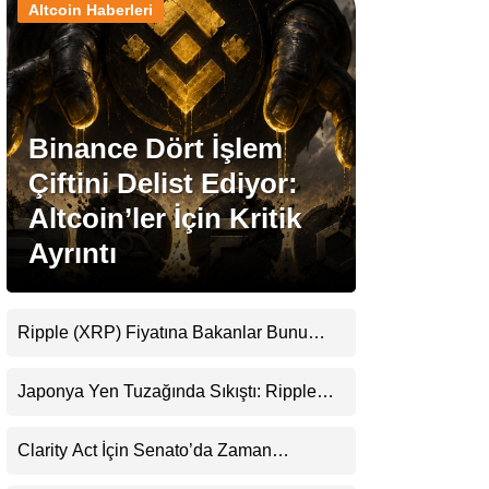
Altcoin Haberleri
Stablecoin Haberleri
Binance Dört İşlem
Facebook
Çiftini Delist Ediyor:
Altcoin’ler İçin Kritik
Ayrıntı
Instagram
Youtube
Ripple (XRP) Fiyatına Bakanlar Bunu
Kaçırıyor: Evernorth’tan Dikkat Çeken
Uyarı
TikTok
Japonya Yen Tuzağında Sıkıştı: Ripple
(XRP) Üçüncü Yol Olabilir mi?
Pinterest
Clarity Act İçin Senato’da Zaman
Daralıyor