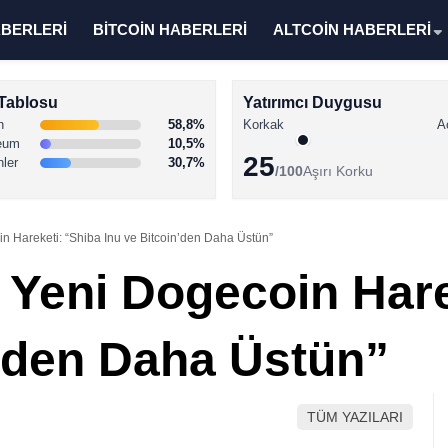
ABERLERİ
BİTCOİN HABERLERİ
ALTCOİN HABERLERİ
Tablosu
Yatırımcı Duygusu
n
58,8%
Korkak
A
eum
10,5%
25
nler
30,7%
/100
Aşırı Korku
n Hareketi: “Shiba Inu ve Bitcoin’den Daha Üstün”
 Yeni Dogecoin Hare
n’den Daha Üstün”
TÜM YAZILARI