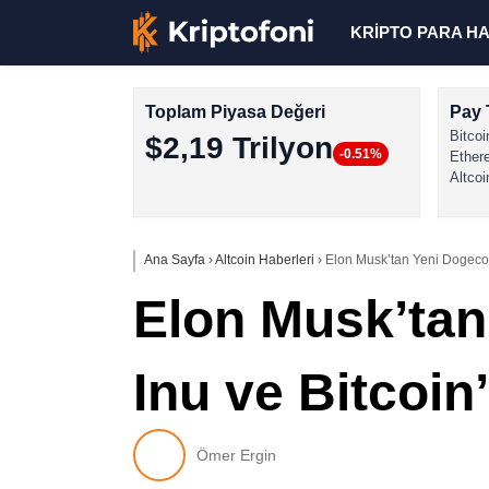
KRİPTO PARA H
Toplam Piyasa Değeri
Pay 
Bitcoi
$2,19 Trilyon
-0.51%
Ether
Altcoi
Ana Sayfa
›
Altcoin Haberleri
›
Elon Musk’tan Yeni Dogecoi
Elon Musk’tan
Inu ve Bitcoi
Ömer Ergin