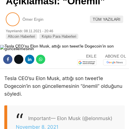
Açıklaması: “Önemli”
Pinterest
Ömer Ergin
TÜM YAZILARI
LinkedIn
Yayınlandı: 08.11.2021 - 20:46
Altcoin Haberleri
Kripto Para Haberleri
Telegram
EKLE
ABONE OL
Tesla CEO’su Elon Musk, attığı son tweet’le
Dogecoin’in son güncellemesinin “önemli” olduğunu
söyledi.
Important
— Elon Musk (@elonmusk)
November 8, 2021