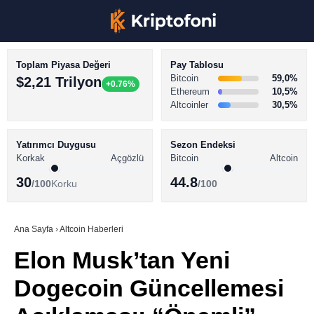
Toplam Piyasa Değeri
Pay Tablosu
Bitcoin
59,0%
$2,21 Trilyon
+0.76%
Ethereum
10,5%
Altcoinler
30,5%
KRİPTO PARA HABERLERİ
Facebook
BİTCOİN HABERLERİ
Yatırımcı Duygusu
Sezon Endeksi
Korkak
Açgözlü
Bitcoin
Altcoin
ALTCOİN HABERLERİ
30
44.8
/100
Korku
/100
AKADEMİ
Instagram
SÖZLÜK
Ana Sayfa
›
Altcoin Haberleri
Elon Musk’tan Yeni
Youtube
Dogecoin Güncellemesi
TikTok