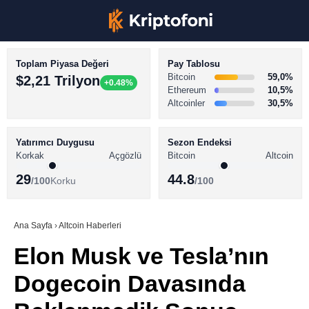
Toplam Piyasa Değeri
Pay Tablosu
Bitcoin
59,0%
$2,21 Trilyon
+0.48%
Ethereum
10,5%
Altcoinler
30,5%
KRİPTO PARA HABERLERİ
Facebook
BİTCOİN HABERLERİ
Yatırımcı Duygusu
Sezon Endeksi
Korkak
Açgözlü
Bitcoin
Altcoin
ALTCOİN HABERLERİ
29
44.8
/100
Korku
/100
AKADEMİ
Instagram
SÖZLÜK
Ana Sayfa
›
Altcoin Haberleri
Elon Musk ve Tesla’nın
Youtube
Dogecoin Davasında
TikTok