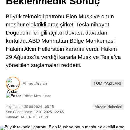
Beklenmedik Sonuç
Pinterest
Büyük teknoloji patronu Elon Musk ve onun
LinkedIn
meşhur elektrikli araç şirketi Tesla nihayet
Dogecoin ile ilgili açılan devasa davadan
Telegram
kurtuldu. ABD Manhattan Bölge Mahkemesi
Hakimi Alvin Hellerstein kararını verdi. Hakim
29 Ağustos’ta verdiği kararla Musk ve Tesla’ya
yöneltilen suçlamaları reddetti.
Ahmet Arslan
TÜM YAZILARI
Editör:
Mesut İnan
Yayınlandı: 30.08.2024 - 08:15
Altcoin Haberleri
Son Güncelleme: 12.01.2025 - 22:45
Kaynak: HABER MERKEZI