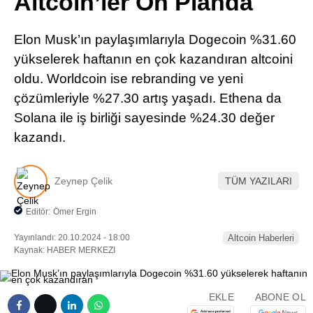
Altcoin’ler Ön Planda
Pinterest
Elon Musk’ın paylaşımlarıyla Dogecoin %31.60
LinkedIn
yükselerek haftanın en çok kazandıran altcoini
oldu. Worldcoin ise rebranding ve yeni
Telegram
çözümleriyle %27.30 artış yaşadı. Ethena da
Solana ile iş birliği sayesinde %24.30 değer
kazandı.
Zeynep Çelik
TÜM YAZILARI
Editör:
Ömer Ergin
Yayınlandı: 20.10.2024 - 18:00
Altcoin Haberleri
Kaynak: HABER MERKEZI
EKLE
ABONE OL