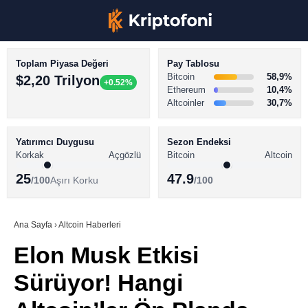
Toplam Piyasa Değeri
Pay Tablosu
Bitcoin
58,9%
$2,20 Trilyon
+0.52%
Ethereum
10,4%
Altcoinler
30,7%
KRİPTO PARA HABERLERİ
Facebook
BİTCOİN HABERLERİ
Yatırımcı Duygusu
Sezon Endeksi
Korkak
Açgözlü
Bitcoin
Altcoin
ALTCOİN HABERLERİ
25
47.9
/100
Aşırı Korku
/100
AKADEMİ
Instagram
SÖZLÜK
Ana Sayfa
›
Altcoin Haberleri
Elon Musk Etkisi
Youtube
Sürüyor! Hangi
TikTok