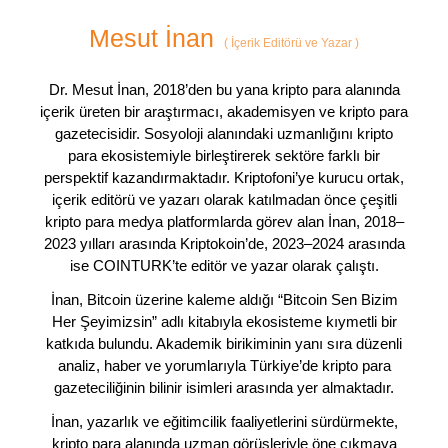
Mesut İnan
(
İçerik Editörü ve Yazar
)
Dr. Mesut İnan, 2018’den bu yana kripto para alanında
içerik üreten bir araştırmacı, akademisyen ve kripto para
gazetecisidir. Sosyoloji alanındaki uzmanlığını kripto
para ekosistemiyle birleştirerek sektöre farklı bir
perspektif kazandırmaktadır. Kriptofoni’ye kurucu ortak,
içerik editörü ve yazarı olarak katılmadan önce çeşitli
kripto para medya platformlarda görev alan İnan, 2018–
2023 yılları arasında Kriptokoin’de, 2023–2024 arasında
ise COINTURK’te editör ve yazar olarak çalıştı.
İnan, Bitcoin üzerine kaleme aldığı “Bitcoin Sen Bizim
Her Şeyimizsin” adlı kitabıyla ekosisteme kıymetli bir
katkıda bulundu. Akademik birikiminin yanı sıra düzenli
analiz, haber ve yorumlarıyla Türkiye’de kripto para
gazeteciliğinin bilinir isimleri arasında yer almaktadır.
İnan, yazarlık ve eğitimcilik faaliyetlerini sürdürmekte,
kripto para alanında uzman görüşleriyle öne çıkmaya