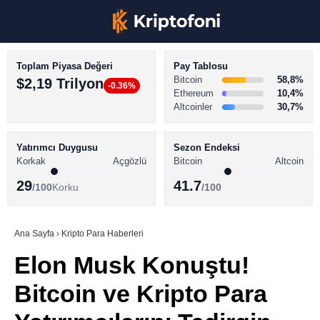
Toplam Piyasa Değeri
Pay Tablosu
Bitcoin
58,8%
$2,19 Trilyon
-0.36%
Ethereum
10,4%
Altcoinler
30,7%
KRİPTO PARA HABERLERİ
Facebook
BİTCOİN HABERLERİ
Yatırımcı Duygusu
Sezon Endeksi
Korkak
Açgözlü
Bitcoin
Altcoin
ALTCOİN HABERLERİ
29
41.7
/100
Korku
/100
AKADEMİ
Instagram
SÖZLÜK
Ana Sayfa
›
Kripto Para Haberleri
Elon Musk Konuştu!
Youtube
Bitcoin ve Kripto Para
TikTok