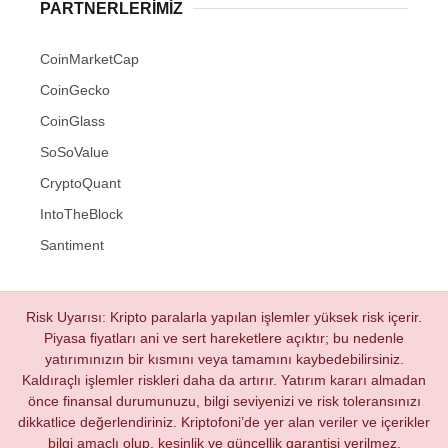
PARTNERLERIMIZ
CoinMarketCap
CoinGecko
CoinGlass
SoSoValue
CryptoQuant
IntoTheBlock
Santiment
Risk Uyarısı: Kripto paralarla yapılan işlemler yüksek risk içerir.
Piyasa fiyatları ani ve sert hareketlere açıktır; bu nedenle
yatırımınızın bir kısmını veya tamamını kaybedebilirsiniz.
Kaldıraçlı işlemler riskleri daha da artırır. Yatırım kararı almadan
önce finansal durumunuzu, bilgi seviyenizi ve risk toleransınızı
dikkatlice değerlendiriniz. Kriptofoni’de yer alan veriler ve içerikler
bilgi amaçlı olup, kesinlik ve güncellik garantisi verilmez.