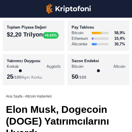
Toplam Piyasa Değeri
Pay Tablosu
Bitcoin
58,9%
$2,20 Trilyon
+0.43%
Ethereum
10,4%
Altcoinler
30,7%
KRİPTO PARA HABERLERİ
Facebook
BİTCOİN HABERLERİ
Yatırımcı Duygusu
Sezon Endeksi
Korkak
Açgözlü
Bitcoin
Altcoin
ALTCOİN HABERLERİ
25
50
/100
Aşırı Korku
/100
AKADEMİ
Instagram
SÖZLÜK
Ana Sayfa
›
Altcoin Haberleri
Elon Musk, Dogecoin
Youtube
(DOGE) Yatırımcılarını
TikTok