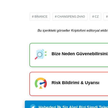
BINANCE
CHANGPENG ZHAO
CZ
Bu içerikteki görseller Kriptofoni editoryal ek
Bize Neden Güvenebilirsini
Risk Bildirimi & Uyarısı
Haberleri İlk Siz Alın! Bizi Şimdi Te