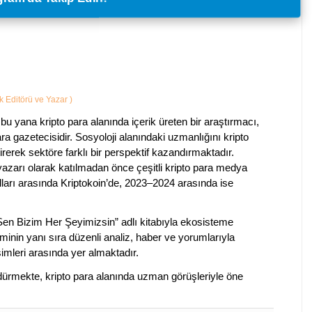
ik Editörü ve Yazar
)
bu yana kripto para alanında içerik üreten bir araştırmacı,
a gazetecisidir. Sosyoloji alanındaki uzmanlığını kripto
irerek sektöre farklı bir perspektif kazandırmaktadır.
 yazarı olarak katılmadan önce çeşitli kripto para medya
lları arasında Kriptokoin’de, 2023–2024 arasında ise
 Sen Bizim Her Şeyimizsin” adlı kitabıyla ekosisteme
iminin yanı sıra düzenli analiz, haber ve yorumlarıyla
isimleri arasında yer almaktadır.
sürdürmekte, kripto para alanında uzman görüşleriyle öne