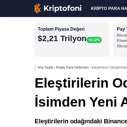
KRİPTO PARA H
Toplam Piyasa Değeri
Pay 
Bitcoi
$2,21 Trilyon
+0.12%
Ether
Altcoi
Ana Sayfa
›
Kripto Para Haberleri
›
Eleştirilerin Odağındak
Eleştirilerin 
İsimden Yeni 
Eleştirilerin odağındaki Binanc