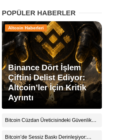
POPÜLER HABERLER
Stablecoin Haberleri
Altcoin Haberleri
Facebook
Binance Dört İşlem
Çiftini Delist Ediyor:
Instagram
Altcoin’ler İçin Kritik
Youtube
Ayrıntı
TikTok
Bitcoin Cüzdan Üreticisindeki Güvenlik
Krizi Büyüyor: Kayıpların Boyutu
Pinterest
Belirsizliğini Koruyor
Bitcoin’de Sessiz Baskı Derinleşiyor: