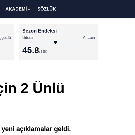
AKADEMİ
SÖZLÜK
Sezon Endeksi
çgözlü
Bitcoin
Altcoin
45.8
/100
Kripto Para Haberleri
Bitcoin Haberleri
çin 2 Ünlü
Altcoin Haberleri
Ethereum Haberleri
Solana Haberleri
XRP Haberleri
yeni açıklamalar geldi.
Memecoin Haberleri