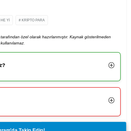
HE YI
KRIPTO PARA
ibi tarafından özel olarak hazırlanmıştır. Kaynak gösterilmeden
kullanılamaz.
z?
legram'da Takip Edin!