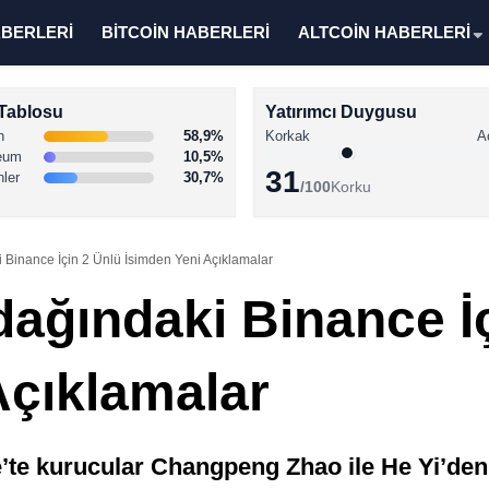
ABERLERİ
BİTCOİN HABERLERİ
ALTCOİN HABERLERİ
Tablosu
Yatırımcı Duygusu
n
58,9%
Korkak
A
eum
10,5%
31
nler
30,7%
/100
Korku
i Binance İçin 2 Ünlü İsimden Yeni Açıklamalar
Odağındaki Binance İ
Açıklamalar
e’te kurucular Changpeng Zhao ile He Yi’den 