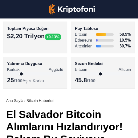
Toplam Piyasa Değeri
Pay Tablosu
Bitcoin
58,9%
$2,20 Trilyon
+0.13%
Ethereum
10,5%
Altcoinler
30,7%
KRİPTO PARA HABERLERİ
Facebook
BİTCOİN HABERLERİ
Yatırımcı Duygusu
Sezon Endeksi
Korkak
Açgözlü
Bitcoin
Altcoin
ALTCOİN HABERLERİ
25
45.8
/100
Aşırı Korku
/100
AKADEMİ
Instagram
SÖZLÜK
Ana Sayfa
›
Bitcoin Haberleri
El Salvador Bitcoin
Youtube
Alımlarını Hızlandırıyor!
TikTok