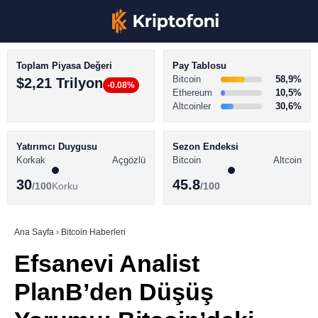
Toplam Piyasa Değeri
Pay Tablosu
Bitcoin
58,9%
$2,21 Trilyon
-0.08%
Ethereum
10,5%
Altcoinler
30,6%
KRİPTO PARA HABERLERİ
Facebook
BİTCOİN HABERLERİ
Yatırımcı Duygusu
Sezon Endeksi
Korkak
Açgözlü
Bitcoin
Altcoin
ALTCOİN HABERLERİ
30
45.8
/100
Korku
/100
AKADEMİ
Instagram
SÖZLÜK
Ana Sayfa
›
Bitcoin Haberleri
Efsanevi Analist
Youtube
PlanB’den Düşüş
TikTok