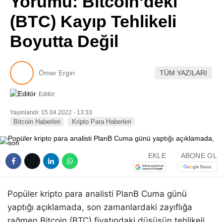
Yorumu: Bitcoin’deki
Pinterest
(BTC) Kayıp Tehlikeli
Boyutta Değil
LinkedIn
Telegram
Ömer Ergin
TÜM YAZILARI
Editör:
Yayınlandı: 15.04.2022 - 13:33
Bitcoin Haberleri
Kripto Para Haberleri
EKLE
ABONE OL
Popüler kripto para analisti PlanB Cuma günü
yaptığı açıklamada, son zamanlardaki zayıflığa
rağmen Bitcoin (BTC) fiyatındaki düşüşün tehlikeli