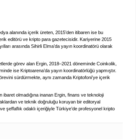
dya alanında içerik üreten, 2015’den itibaren ise bu
erik editörü ve kripto para gazetecisidir. Kariyerine 2015
ılları arasında Sihirli Elma’da yayın koordinatörü olarak
rketlerde görev alan Ergin, 2018–2021 döneminde Coinkolik,
nde ise Kriptoarena’da yayın koordinatörlüğü yapmıştır.
evini sürdürmekte, aynı zamanda Kriptofoni’ye içerik
en ibaret olmadığına inanan Ergin, finans ve teknoloji
klardan ve teknik doğruluğu koruyan bir editoryal
ve şeffaflık odaklı içeriğiyle Türkiye’de profesyonel kripto