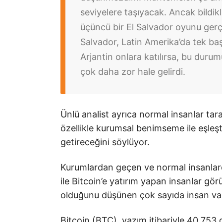
seviyelere taşıyacak. Ancak bildik
üçüncü bir El Salvador oyunu gerçe
Salvador, Latin Amerika’da tek ba
Arjantin onlara katılırsa, bu dur
çok daha zor hale gelirdi.
Ünlü analist ayrıca normal insanlar ta
özellikle kurumsal benimseme ile eşleşti
getireceğini söylüyor.
Kurumlardan geçen ve normal insanlard
ile Bitcoin’e yatırım yapan insanlar gör
olduğunu düşünen çok sayıda insan var. 
Bitcoin (BTC), yazım itibariyle 40.753