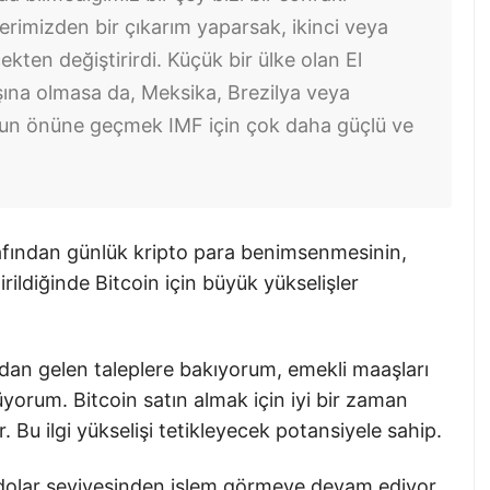
lerimizden bir çıkarım yaparsak, ikinci veya
kten değiştirirdi. Küçük bir ülke olan El
şına olmasa da, Meksika, Brezilya veya
umun önüne geçmek IMF için çok daha güçlü ve
rafından günlük kripto para benimsenmesinin,
rildiğinde Bitcoin için büyük yükselişler
an gelen taleplere bakıyorum, emekli maaşları
üyorum. Bitcoin satın almak için iyi bir zaman
Bu ilgi yükselişi tetikleyecek potansiyele sahip.
 dolar seviyesinden işlem görmeye devam ediyor.