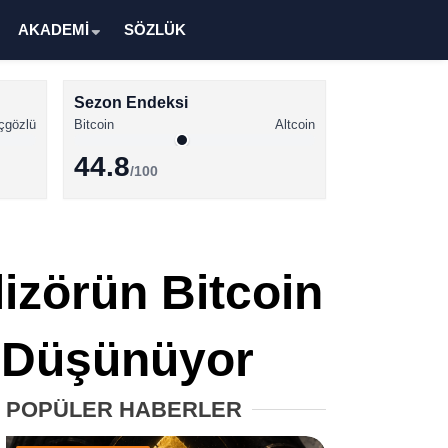
AKADEMİ
SÖZLÜK
Sezon Endeksi
çgözlü
Bitcoin
Altcoin
44.8
/100
Kripto Para Haberleri
Bitcoin Haberleri
lizörün Bitcoin
Altcoin Haberleri
Ethereum Haberleri
ni Düşünüyor
Solana Haberleri
POPÜLER HABERLER
XRP Haberleri
Memecoin Haberleri