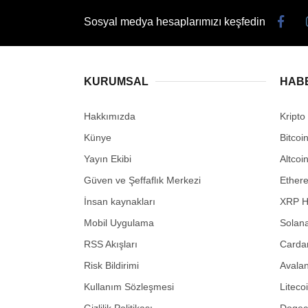
Sosyal medya hesaplarımızı keşfedin
KURUMSAL
HAB
Hakkımızda
Kripto
Künye
Bitcoi
Yayın Ekibi
Altcoi
Güven ve Şeffaflık Merkezi
Ether
İnsan kaynakları
XRP H
Mobil Uygulama
Solana
RSS Akışları
Carda
Risk Bildirimi
Avalan
Kullanım Sözleşmesi
Liteco
Gizlilik Politikası
Dogeco