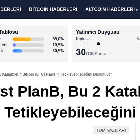
ABERLERİ
BİTCOİN HABERLERİ
ALTCOİN HABERLERİ
Tablosu
Yatırımcı Duygusu
n
59,0%
Korkak
A
eum
10,5%
30
nler
30,5%
/100
Korku
2 Katalizörün Bitcoin (BTC) Rallisini Tetikleyebileceğini Düşünüyor
st PlanB, Bu 2 Kata
i Tetikleyebileceği
TÜM YAZILARI