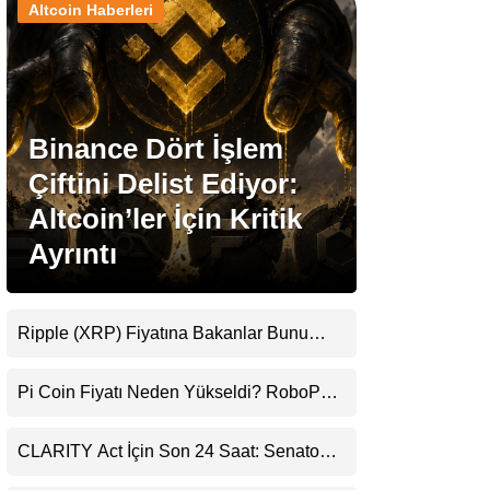
Altcoin Haberleri
Stablecoin Haberleri
Binance Dört İşlem
Facebook
Çiftini Delist Ediyor:
Altcoin’ler İçin Kritik
Ayrıntı
Instagram
Youtube
Ripple (XRP) Fiyatına Bakanlar Bunu
Kaçırıyor: Evernorth’tan Dikkat Çeken
Uyarı
TikTok
Pi Coin Fiyatı Neden Yükseldi? RoboPay
Ortaklığı ve Güncelleme İyimserliği
Destekledi
Pinterest
CLARITY Act İçin Son 24 Saat: Senato
Matematiği Kripto Para Piyasasının