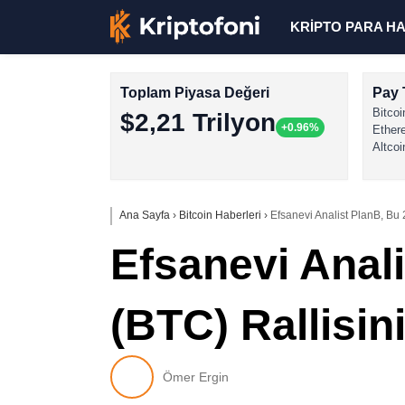
KRİPTO PARA H
Toplam Piyasa Değeri
Pay 
Bitcoi
$2,21 Trilyon
+0.96%
Ether
Altcoi
Ana Sayfa
›
Bitcoin Haberleri
›
Efsanevi Analist PlanB, Bu 
Efsanevi Anali
(BTC) Rallisin
Ömer Ergin