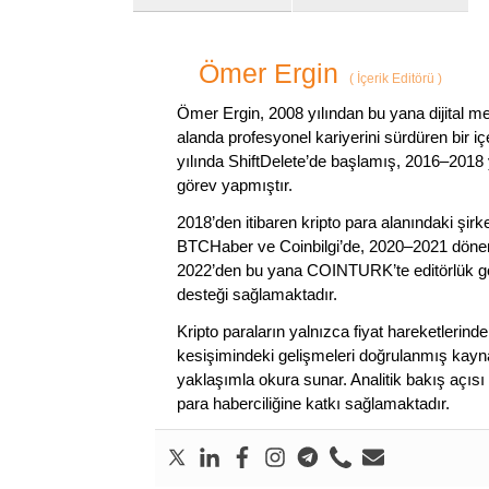
Ömer Ergin
(
İçerik Editörü
)
Ömer Ergin, 2008 yılından bu yana dijital me
alanda profesyonel kariyerini sürdüren bir iç
yılında ShiftDelete’de başlamış, 2016–2018 y
görev yapmıştır.
2018’den itibaren kripto para alanındaki şi
BTCHaber ve Coinbilgi’de, 2020–2021 dönemi
2022’den bu yana COINTURK’te editörlük gör
desteği sağlamaktadır.
Kripto paraların yalnızca fiyat hareketlerind
kesişimindeki gelişmeleri doğrulanmış kayna
yaklaşımla okura sunar. Analitik bakış açısı 
para haberciliğine katkı sağlamaktadır.