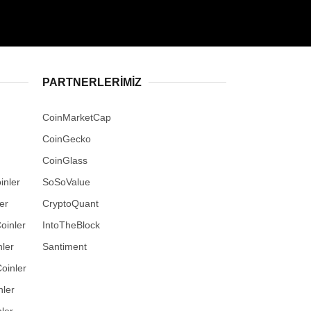
PARTNERLERIMIZ
CoinMarketCap
CoinGecko
CoinGlass
inler
SoSoValue
er
CryptoQuant
oinler
IntoTheBlock
ler
Santiment
oinler
nler
ler