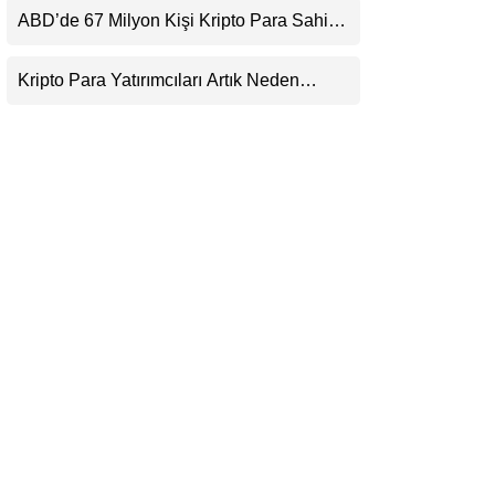
Beklentisini Bozabilir
ABD’de 67 Milyon Kişi Kripto Para Sahibi:
LinkedIn
Ripple’dan “Eski Algılar Yıkıldı” Mesajı
Kripto Para Yatırımcıları Artık Neden
Telegram
Evlerinde Hedef Alınıyor?