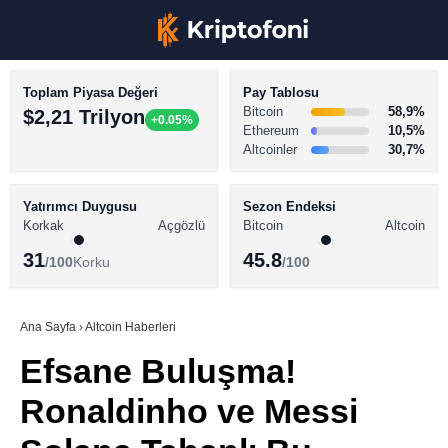
Toplam Piyasa Değeri
Pay Tablosu
Bitcoin
58,9%
$2,21 Trilyon
+0.05%
Ethereum
10,5%
Altcoinler
30,7%
KRİPTO PARA HABERLERİ
Facebook
BİTCOİN HABERLERİ
Yatırımcı Duygusu
Sezon Endeksi
Korkak
Açgözlü
Bitcoin
Altcoin
ALTCOİN HABERLERİ
31
45.8
/100
Korku
/100
AKADEMİ
Instagram
SÖZLÜK
Ana Sayfa
›
Altcoin Haberleri
Efsane Buluşma!
Youtube
Ronaldinho ve Messi
TikTok