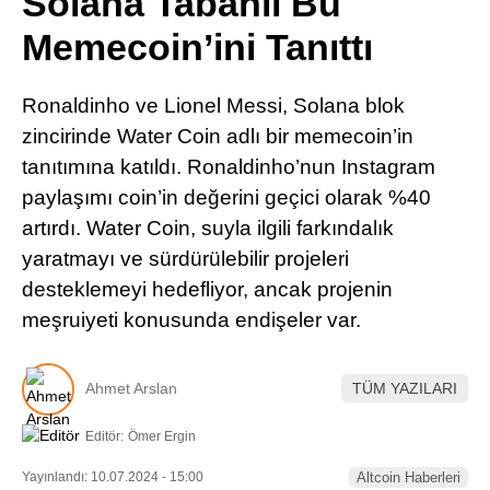
Solana Tabanlı Bu
Pinterest
Memecoin’ini Tanıttı
LinkedIn
Ronaldinho ve Lionel Messi, Solana blok
zincirinde Water Coin adlı bir memecoin’in
Telegram
tanıtımına katıldı. Ronaldinho’nun Instagram
paylaşımı coin’in değerini geçici olarak %40
artırdı. Water Coin, suyla ilgili farkındalık
yaratmayı ve sürdürülebilir projeleri
desteklemeyi hedefliyor, ancak projenin
meşruiyeti konusunda endişeler var.
Ahmet Arslan
TÜM YAZILARI
Editör:
Ömer Ergin
Yayınlandı: 10.07.2024 - 15:00
Altcoin Haberleri