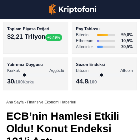
Toplam Piyasa Değeri
Pay Tablosu
Bitcoin
59,0%
$2,21 Trilyon
+0.49%
Ethereum
10,5%
Altcoinler
30,5%
KRİPTO PARA HABERLERİ
Facebook
BİTCOİN HABERLERİ
Yatırımcı Duygusu
Sezon Endeksi
Korkak
Açgözlü
Bitcoin
Altcoin
ALTCOİN HABERLERİ
30
44.8
/100
Korku
/100
AKADEMİ
Instagram
SÖZLÜK
Ana Sayfa
›
Finans ve Ekonomi Haberleri
ECB’nin Hamlesi Etkili
Youtube
Oldu! Konut Endeksi
TikTok