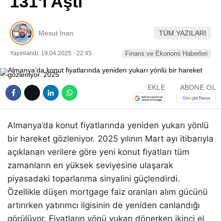
131’i Aştı
Pinterest
Mesut İnan
TÜM YAZILARI
LinkedIn
Yayınlandı: 19.04.2025 - 22:45
Finans ve Ekonomi Haberleri
Telegram
EKLE
ABONE OL
Almanya’da konut fiyatlarında yeniden yukarı yönlü
bir hareket gözleniyor. 2025 yılının Mart ayı itibarıyla
açıklanan verilere göre yeni konut fiyatları tüm
zamanların en yüksek seviyesine ulaşarak
piyasadaki toparlanma sinyalini güçlendirdi.
Özellikle düşen mortgage faiz oranları alım gücünü
artırırken yatırımcı ilgisinin de yeniden canlandığı
görülüyor. Fiyatların yönü yukarı dönerken ikinci el