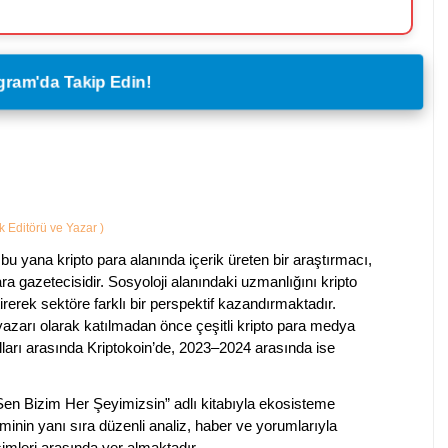
legram'da Takip Edin!
ik Editörü ve Yazar
)
bu yana kripto para alanında içerik üreten bir araştırmacı,
a gazetecisidir. Sosyoloji alanındaki uzmanlığını kripto
irerek sektöre farklı bir perspektif kazandırmaktadır.
 yazarı olarak katılmadan önce çeşitli kripto para medya
lları arasında Kriptokoin’de, 2023–2024 arasında ise
 Sen Bizim Her Şeyimizsin” adlı kitabıyla ekosisteme
iminin yanı sıra düzenli analiz, haber ve yorumlarıyla
isimleri arasında yer almaktadır.