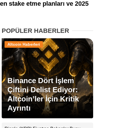
ken stake etme planları ve 2025
Stablecoin Haberleri
POPÜLER HABERLER
Facebook
Altcoin Haberleri
Instagram
Binance Dört İşlem
Youtube
Çiftini Delist Ediyor:
Altcoin’ler İçin Kritik
TikTok
Ayrıntı
Pinterest