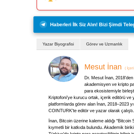
Haberleri İlk Siz Alın! Bizi Şimdi Te
Yazar Biyografisi
Görev ve Uzmanlık
Mesut İnan
(
İçer
Dr. Mesut İnan, 2018’den 
akademisyen ve kripto par
para ekosistemiyle birleşt
Kriptofoni’ye kurucu ortak, içerik editörü ve
platformlarda görev alan İnan, 2018–2023 yı
COINTURK’te editör ve yazar olarak çalıştı.
İnan, Bitcoin üzerine kaleme aldığı “Bitcoin
kıymetli bir katkıda bulundu. Akademik birik
Türkiye’de kripto para gazeteciliğinin bilinir 