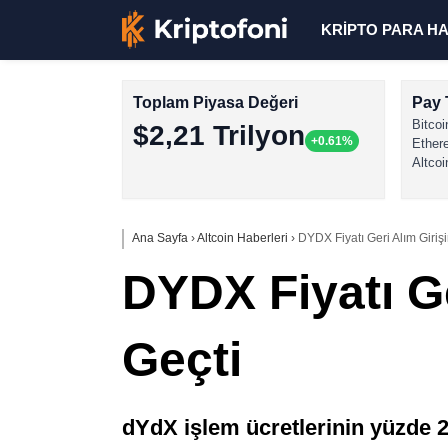
KRİPTO PARA H
Toplam Piyasa Değeri
Pay 
Bitcoi
$2,21 Trilyon
+0.61%
Ether
Altcoi
Ana Sayfa
›
Altcoin Haberleri
›
DYDX Fiyatı Geri Alım Giriş
DYDX Fiyatı Ge
Geçti
dYdX işlem ücretlerinin yüzde 2