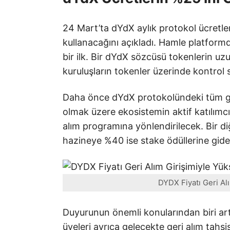
24 Mart’ta dYdX aylık protokol ücretler
kullanacağını açıkladı. Hamle platform
bir ilk. Bir dYdX sözcüsü tokenlerin uz
kuruluşların tokenler üzerinde kontrol
Daha önce dYdX protokolündeki tüm gelir
olmak üzere ekosistemin aktif katılımcı
alım programına yönlendirilecek. Bir 
hazineye %40 ise stake ödüllerine gid
DYDX Fiyatı Geri Alı
Duyurunun önemli konularından biri art
üyeleri ayrıca gelecekte geri alım tahs