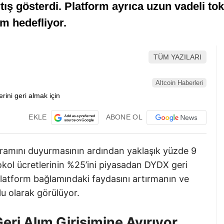
tış gösterdi. Platform ayrıca uzun vadeli to
ım hedefliyor.
TÜM YAZILARI
Altcoin Haberleri
EKLE
ABONE OL
gramını duyurmasının ardından yaklaşık yüzde 9
okol ücretlerinin %25’ini piyasadan DYDX geri
platform bağlamındaki faydasını artırmanın ve
lu olarak görülüyor.
eri Alım Girişimine Ayırıyor