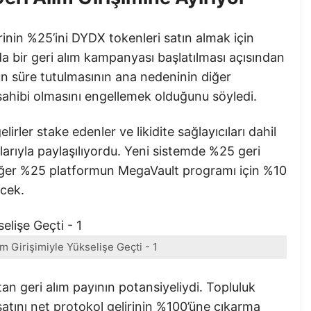
inin %25’ini DYDX tokenleri satın almak için
da bir geri alım kampanyası başlatılması açısından
un süre tutulmasının ana nedeninin diğer
 sahibi olmasını engellemek olduğunu söyledi.
ler stake edenler ve likidite sağlayıcıları dahil
larıyla paylaşılıyordu. Yeni sistemde %25 geri
diğer %25 platformun MegaVault programı için %10
ecek.
m Girişimiyle Yükselişe Geçti - 1
an geri alım payının potansiyeliydi. Topluluk
isatını net protokol gelirinin %100’üne çıkarma