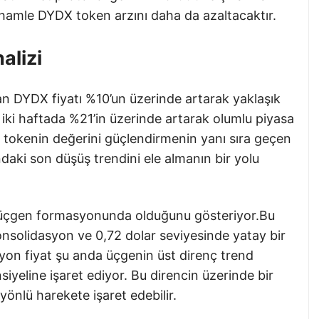
ir hamle DYDX token arzını daha da azaltacaktır.
alizi
an DYDX fiyatı %10’un üzerinde artarak yaklaşık
 iki haftada %21’in üzerinde artarak olumlu piyasa
amı tokenin değerini güçlendirmenin yanı sıra geçen
daki son düşüş trendini ele almanın bir yolu
r üçgen formasyonunda olduğunu gösteriyor.Bu
nsolidasyon ve 0,72 dolar seviyesinde yatay bir
yon fiyat şu anda üçgenin üst direnç trend
ansiyeline işaret ediyor. Bu direncin üzerinde bir
yönlü harekete işaret edebilir.