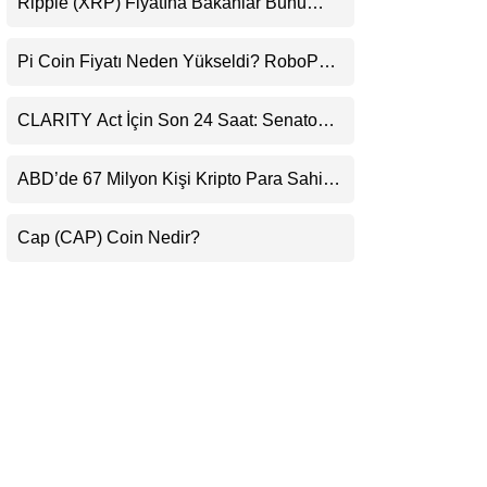
Ripple (XRP) Fiyatına Bakanlar Bunu
LinkedIn
Kaçırıyor: Evernorth’tan Dikkat Çeken
Uyarı
Pi Coin Fiyatı Neden Yükseldi? RoboPay
Telegram
Ortaklığı ve Güncelleme İyimserliği
Destekledi
CLARITY Act İçin Son 24 Saat: Senato
Matematiği Kripto Para Piyasasının
Beklentisini Bozabilir
ABD’de 67 Milyon Kişi Kripto Para Sahibi:
Ripple’dan “Eski Algılar Yıkıldı” Mesajı
Cap (CAP) Coin Nedir?