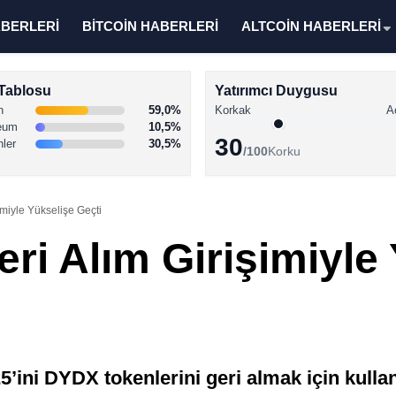
ABERLERİ
BİTCOİN HABERLERİ
ALTCOİN HABERLERİ
Tablosu
Yatırımcı Duygusu
n
59,0%
Korkak
A
eum
10,5%
30
nler
30,5%
/100
Korku
imiyle Yükselişe Geçti
ri Alım Girişimiyle
5’ini DYDX tokenlerini geri almak için kull