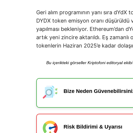
Geri alım programının yanı sıra dYdX t
DYDX token emisyon oranı düşürüldü ve
yapılması bekleniyor. Ethereum’dan dY
artık yeni zincire aktarıldı. Eş zamanl
tokenlerin Haziran 2025’e kadar dolaşımda
Bu içerikteki görseller Kriptofoni editoryal ek
Bize Neden Güvenebilirsini
Risk Bildirimi & Uyarısı