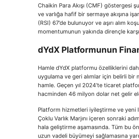
Chaikin Para Akışı (CMF) göstergesi şu 
ve varlığa hafif bir sermaye akışına işa
(RSI) 67’de bulunuyor ve aşırı alım ko
momentumunun yakında dirençle karşıla
dYdX Platformunun Finans
Hamle dYdX platformu özelliklerini daha
uygulama ve geri alımlar için belirli bi
hamle. Geçen yıl 2024’te ticaret platfo
hacminden 46 milyon dolar net gelir eld
Platform hizmetleri iyileştirme ve yen
Çoklu Varlık Marjını içeren sonraki adı
hala geliştirme aşamasında. Tüm bu önle
uzun vadeli büyümeyi sağlamasına yardı