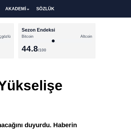
AKADEMİ
SÖZLÜK
Sezon Endeksi
çgözlü
Bitcoin
Altcoin
44.8
/100
Kripto Para Haberleri
Bitcoin Haberleri
 Yükselişe
Altcoin Haberleri
Ethereum Haberleri
Solana Haberleri
XRP Haberleri
anacağını duyurdu. Haberin
Memecoin Haberleri