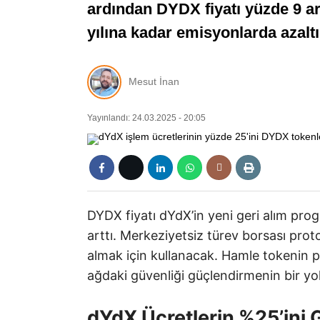
ardından DYDX fiyatı yüzde 9 ar
yılına kadar emisyonlarda azalt
Mesut İnan
Yayınlandı: 24.03.2025 - 20:05
DYDX fiyatı dYdX’in yeni geri alım pro
arttı. Merkeziyetsiz türev borsası prot
almak için kullanacak. Hamle tokenin 
ağdaki güvenliği güçlendirmenin bir yo
dYdX Ücretlerin %25’ini G