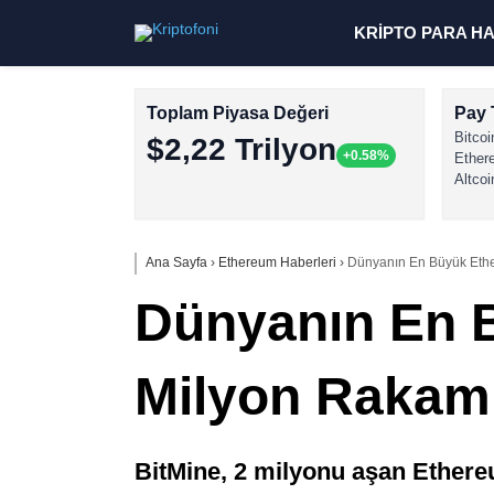
KRİPTO PARA H
Toplam Piyasa Değeri
Pay 
Bitcoi
$2,22 Trilyon
+0.58%
Ether
Altcoi
Ana Sayfa
›
Ethereum Haberleri
›
Dünyanın En Büyük Ethe
Dünyanın En B
Milyon Rakamı
BitMine, 2 milyonu aşan Ethereu