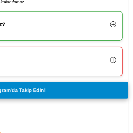
kullanılamaz.
z?
legram'da Takip Edin!