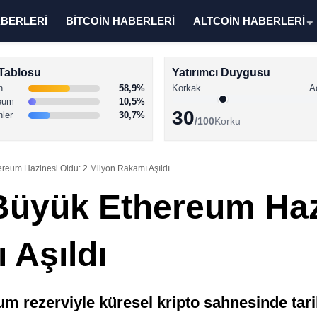
ABERLERİ
BİTCOİN HABERLERİ
ALTCOİN HABERLERİ
Tablosu
Yatırımcı Duygusu
n
58,9%
Korkak
A
eum
10,5%
30
nler
30,7%
/100
Korku
reum Hazinesi Oldu: 2 Milyon Rakamı Aşıldı
üyük Ethereum Hazi
 Aşıldı
m rezerviyle küresel kripto sahnesinde tarih