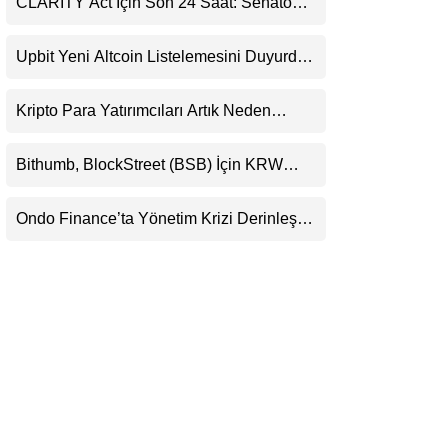
CLARITY Act İçin Son 24 Saat: Senato
LinkedIn
Matematiği Kripto Para Piyasasının
Beklentisini Bozabilir
Upbit Yeni Altcoin Listelemesini Duyurdu:
Telegram
KRW, BTC ve USDT Paritelerinde İşlem
Görecek
Kripto Para Yatırımcıları Artık Neden
Evlerinde Hedef Alınıyor?
Bithumb, BlockStreet (BSB) İçin KRW
İşlem Çifti Desteği Duyurdu
Ondo Finance’ta Yönetim Krizi Derinleşti:
Milyarlarca Dolarlık Tokenizasyon Devinin
Kontrolü Mahkemeye Taşındı