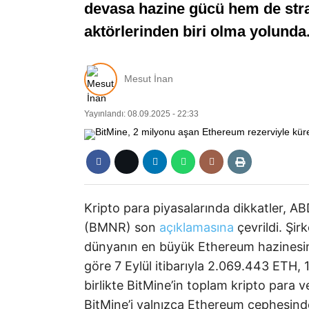
devasa hazine gücü hem de strat
aktörlerinden biri olma yolunda
Mesut İnan
Yayınlandı: 08.09.2025 - 22:33
Kripto para piyasalarında dikkatler, A
(BMNR) son
açıklamasına
çevrildi. Şir
dünyanın en büyük Ethereum hazinesin
göre 7 Eylül itibarıyla 2.069.443 ETH, 1
birlikte BitMine’in toplam kripto para v
BitMine’i yalnızca Ethereum cephesinde 