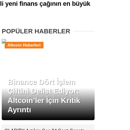
li yeni finans çağının en büyük
Stablecoin Haberleri
POPÜLER HABERLER
Facebook
Altcoin Haberleri
Instagram
Binance Dört İşlem
Youtube
Çiftini Delist Ediyor:
Altcoin’ler İçin Kritik
TikTok
Ayrıntı
Pinterest