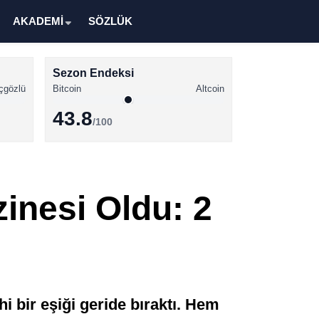
AKADEMİ
SÖZLÜK
Sezon Endeksi
çgözlü
Bitcoin
Altcoin
43.8
/100
Kripto Para Haberleri
Bitcoin Haberleri
nesi Oldu: 2
Altcoin Haberleri
Ethereum Haberleri
Solana Haberleri
XRP Haberleri
i bir eşiği geride bıraktı. Hem
Memecoin Haberleri