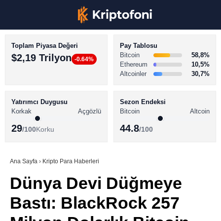
Toplam Piyasa Değeri
Pay Tablosu
Bitcoin
58,8%
$2,19 Trilyon
-0.64%
Ethereum
10,5%
Altcoinler
30,7%
KRİPTO PARA HABERLERİ
Facebook
BİTCOİN HABERLERİ
Yatırımcı Duygusu
Sezon Endeksi
Korkak
Açgözlü
Bitcoin
Altcoin
ALTCOİN HABERLERİ
29
44.8
/100
Korku
/100
AKADEMİ
Instagram
SÖZLÜK
Ana Sayfa
›
Kripto Para Haberleri
Dünya Devi Düğmeye
Youtube
Bastı: BlackRock 257
TikTok