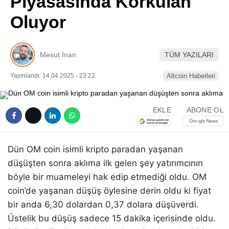
Piyasasında Korkulan
Pinterest
Oluyor
LinkedIn
Mesut İnan
TÜM YAZILARI
Telegram
Yayınlandı: 14.04.2025 - 23:22
Altcoin Haberleri
EKLE
ABONE OL
Dün OM coin isimli kripto paradan yaşanan
düşüşten sonra aklıma ilk gelen şey yatırımcının
böyle bir muameleyi hak edip etmediği oldu. OM
coin’de yaşanan düşüş öylesine derin oldu ki fiyat
bir anda 6,30 dolardan 0,37 dolara düşüverdi.
Üstelik bu düşüş sadece 15 dakika içerisinde oldu.