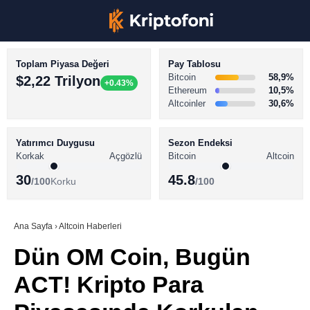
Toplam Piyasa Değeri
Pay Tablosu
Bitcoin
58,9%
$2,22 Trilyon
+0.43%
Ethereum
10,5%
Altcoinler
30,6%
KRİPTO PARA HABERLERİ
Facebook
BİTCOİN HABERLERİ
Yatırımcı Duygusu
Sezon Endeksi
Korkak
Açgözlü
Bitcoin
Altcoin
ALTCOİN HABERLERİ
30
45.8
/100
Korku
/100
AKADEMİ
Instagram
SÖZLÜK
Ana Sayfa
›
Altcoin Haberleri
Dün OM Coin, Bugün
Youtube
ACT! Kripto Para
TikTok