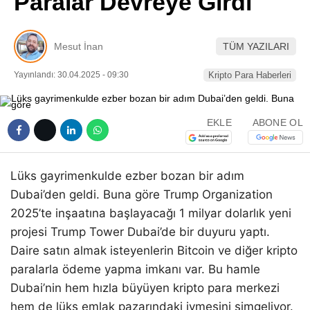
Paralar Devreye Girdi
Pinterest
Mesut İnan
TÜM YAZILARI
LinkedIn
Yayınlandı: 30.04.2025 - 09:30
Kripto Para Haberleri
Telegram
EKLE
ABONE OL
Lüks gayrimenkulde ezber bozan bir adım
Dubai’den geldi. Buna göre Trump Organization
2025’te inşaatına başlayacağı 1 milyar dolarlık yeni
projesi Trump Tower Dubai’de bir duyuru yaptı.
Daire satın almak isteyenlerin Bitcoin ve diğer kripto
paralarla ödeme yapma imkanı var. Bu hamle
Dubai’nin hem hızla büyüyen kripto para merkezi
hem de lüks emlak pazarındaki ivmesini simgeliyor.