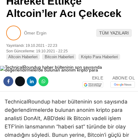
Hareket Ettikçe
Pinterest
Altcoin’ler Acı Çekecek
LinkedIn
Ömer Ergin
TÜM YAZILARI
Telegram
Yayınlandı: 19.10.2021 - 22:23
Son Güncelleme: 19.10.2021 - 22:25
Altcoin Haberleri
Bitcoin Haberleri
Kripto Para Haberleri
EKLE
ABONE OL
TechnicalRoundup haber bülteninin son sayısında
değerlendirmelerde bulunan anonim kripto para
analisti DonAlt, ABD’deki ilk Bitcoin vadeli işlem
ETF’inin lansmanının “haberi sat” türünde bir olay
olmadığını söyledi. Bunun yerine, Bitcoin’i güçlü bir