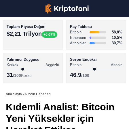
Toplam Piyasa Değeri
Pay Tablosu
Bitcoin
58,8%
$2,21 Trilyon
+0.07%
Ethereum
10,5%
Altcoinler
30,7%
KRİPTO PARA HABERLERİ
Facebook
BİTCOİN HABERLERİ
Yatırımcı Duygusu
Sezon Endeksi
Korkak
Açgözlü
Bitcoin
Altcoin
ALTCOİN HABERLERİ
31
46.9
/100
Korku
/100
AKADEMİ
Instagram
SÖZLÜK
Ana Sayfa
›
Altcoin Haberleri
Kıdemli Analist: Bitcoin
Youtube
Yeni Yüksekler için
TikTok