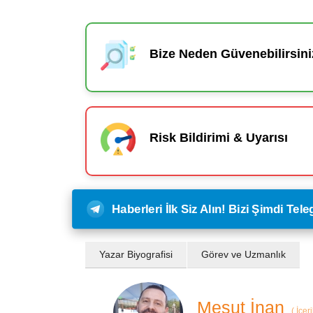
Bize Neden Güvenebilirsini
Risk Bildirimi & Uyarısı
Haberleri İlk Siz Alın! Bizi Şimdi Te
Yazar Biyografisi
Görev ve Uzmanlık
Mesut İnan
(
İçer