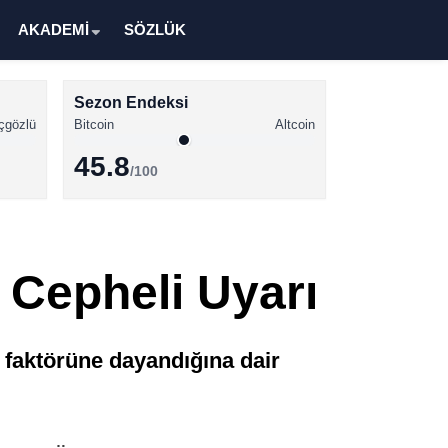
AKADEMİ
SÖZLÜK
Sezon Endeksi
çgözlü
Bitcoin
Altcoin
45.8
/100
Kripto Para Haberleri
Bitcoin Haberleri
2 Cepheli Uyarı
Altcoin Haberleri
Ethereum Haberleri
 faktörüne dayandığına dair
Solana Haberleri
XRP Haberleri
Memecoin Haberleri