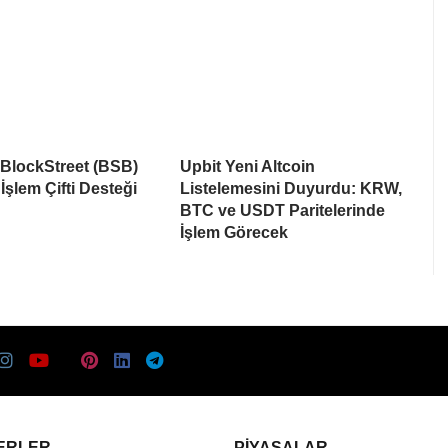
 BlockStreet (BSB)
Upbit Yeni Altcoin
İşlem Çifti Desteği
Listelemesini Duyurdu: KRW,
BTC ve USDT Paritelerinde
İşlem Görecek
ERLER
PIYASALAR