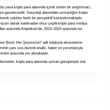
bu yana kripto para alanında içerik üreten bir araştırmacı,
a gazetecisidir. Sosyoloji alanındaki uzmanlığını kripto
irerek sektöre farklı bir perspektif kazandırmaktadır.
 yazarı olarak katılmadan önce çeşitli kripto para medya
lları arasında Kriptokoin’de, 2023–2024 arasında ise
 Sen Bizim Her Şeyimizsin” adlı kitabıyla ekosisteme
iminin yanı sıra düzenli analiz, haber ve yorumlarıyla
isimleri arasında yer almaktadır.
sürdürmekte, kripto para alanında uzman görüşleriyle öne