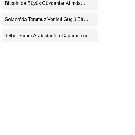
Henüz Yok
Bitcoin’de Büyük Cüzdanlar Alımda,
LinkedIn
Küçük Yatırımcı Satışta: Piyasa 70 Bin
Dolar Senaryosuna mı Hazırlanıyor?
Solana’da Temmuz Verileri Güçlü Bir
Telegram
Toparlanmaya İşaret Ediyor: Büyümeyi Bu
Kez Sadece Memecoin’ler Taşımıyor
Tether Suudi Arabistan’da Gayrimenkul
Tokenizasyonuna Giriyor: USDT’nin
Ötesinde Yeni Bir Finans Devi mi
Doğuyor?