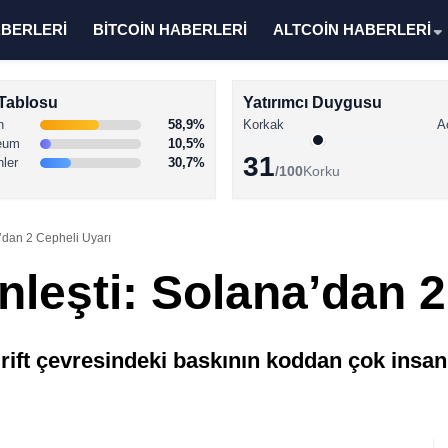
ABERLERİ
BİTCOİN HABERLERİ
ALTCOİN HABERLERİ
Tablosu
Yatırımcı Duygusu
n
58,9%
Korkak
A
eum
10,5%
31
nler
30,7%
/100
Korku
na’dan 2 Cepheli Uyarı
rinleşti: Solana’dan 
rift çevresindeki baskının koddan çok insan