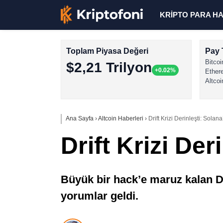
KRİPTO PARA H
Toplam Piyasa Değeri
Pay 
Bitcoi
$2,21 Trilyon
+0.02%
Ether
Altcoi
Ana Sayfa
›
Altcoin Haberleri
›
Drift Krizi Derinleşti: Sola
Drift Krizi De
Büyük bir hack’e maruz kalan D
yorumlar geldi.