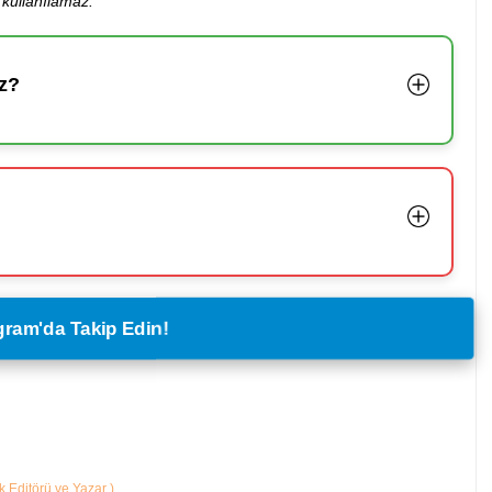
kullanılamaz.
z?
legram'da Takip Edin!
ik Editörü ve Yazar
)