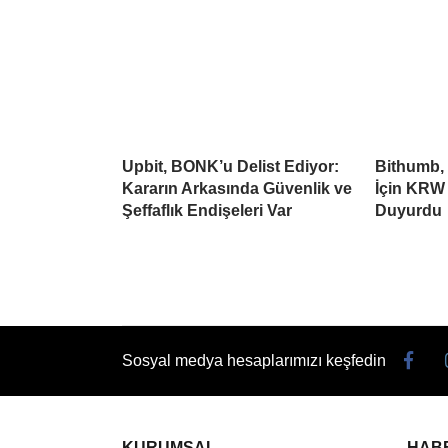
Upbit, BONK’u Delist Ediyor:
Bithumb,
Kararın Arkasında Güvenlik ve
İçin KRW 
Şeffaflık Endişeleri Var
Duyurdu
Sosyal medya hesaplarımızı keşfedin
KURUMSAL
HAB