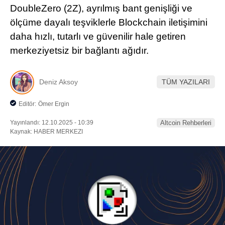
DoubleZero (2Z), ayrılmış bant genişliği ve
Pinterest
ölçüme dayalı teşviklerle Blockchain iletişimini
daha hızlı, tutarlı ve güvenilir hale getiren
LinkedIn
merkeziyetsiz bir bağlantı ağıdır.
Telegram
Deniz Aksoy
TÜM YAZILARI
Editör:
Ömer Ergin
Yayınlandı: 12.10.2025 - 10:39
Altcoin Rehberleri
Kaynak: HABER MERKEZI