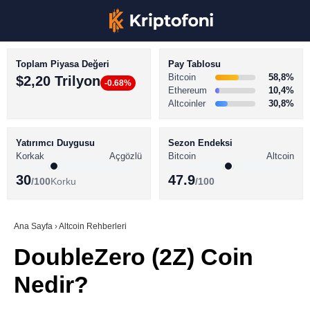
Toplam Piyasa Değeri
Pay Tablosu
Bitcoin
58,8%
$2,20 Trilyon
-0.68%
Ethereum
10,4%
Altcoinler
30,8%
KRİPTO PARA HABERLERİ
Facebook
BİTCOİN HABERLERİ
Yatırımcı Duygusu
Sezon Endeksi
Korkak
Açgözlü
Bitcoin
Altcoin
ALTCOİN HABERLERİ
30
47.9
/100
Korku
/100
AKADEMİ
Instagram
SÖZLÜK
Ana Sayfa
›
Altcoin Rehberleri
DoubleZero (2Z) Coin
Youtube
Nedir?
TikTok