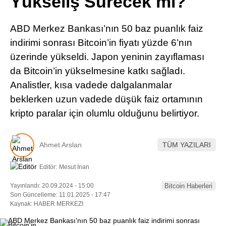
Yükseliş Sürecek mi?
Pinterest
ABD Merkez Bankası’nın 50 baz puanlık faiz
LinkedIn
indirimi sonrası Bitcoin’in fiyatı yüzde 6’nın
üzerinde yükseldi. Japon yeninin zayıflaması
Telegram
da Bitcoin’in yükselmesine katkı sağladı.
Analistler, kısa vadede dalgalanmalar
beklerken uzun vadede düşük faiz ortamının
kripto paralar için olumlu olduğunu belirtiyor.
Ahmet Arslan
TÜM YAZILARI
Editör:
Mesut İnan
Yayınlandı: 20.09.2024 - 15:00
Bitcoin Haberleri
Son Güncelleme: 11.01.2025 - 17:47
Kaynak: HABER MERKEZI