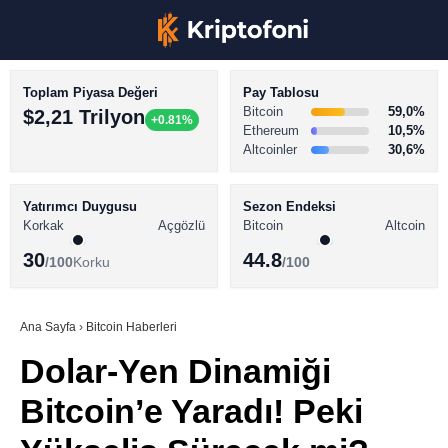
Toplam Piyasa Değeri
Pay Tablosu
Bitcoin
59,0%
$2,21 Trilyon
+0.81%
Ethereum
10,5%
Altcoinler
30,6%
KRİPTO PARA HABERLERİ
Facebook
BİTCOİN HABERLERİ
Yatırımcı Duygusu
Sezon Endeksi
Korkak
Açgözlü
Bitcoin
Altcoin
ALTCOİN HABERLERİ
30
44.8
/100
Korku
/100
AKADEMİ
Instagram
SÖZLÜK
Ana Sayfa
›
Bitcoin Haberleri
Dolar-Yen Dinamiği
Youtube
Bitcoin’e Yaradı! Peki
TikTok