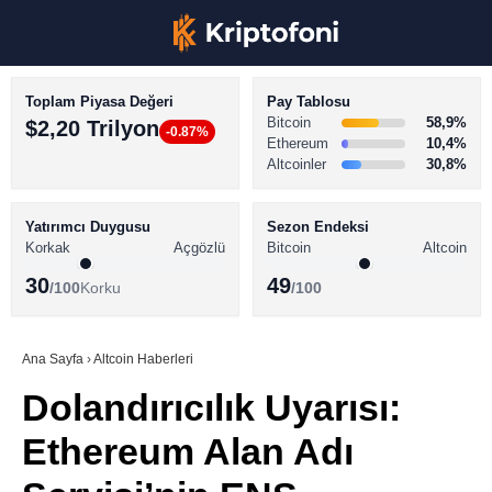
Toplam Piyasa Değeri
Pay Tablosu
Bitcoin
58,9%
$2,20 Trilyon
-0.87%
Ethereum
10,4%
Altcoinler
30,8%
KRİPTO PARA HABERLERİ
Facebook
BİTCOİN HABERLERİ
Yatırımcı Duygusu
Sezon Endeksi
Korkak
Açgözlü
Bitcoin
Altcoin
ALTCOİN HABERLERİ
30
49
/100
Korku
/100
AKADEMİ
Instagram
SÖZLÜK
Ana Sayfa
›
Altcoin Haberleri
Dolandırıcılık Uyarısı:
Youtube
Ethereum Alan Adı
TikTok