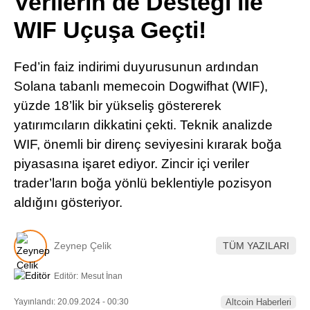
Verilerin de Desteği ile
Pinterest
WIF Uçuşa Geçti!
LinkedIn
Fed’in faiz indirimi duyurusunun ardından
Solana tabanlı memecoin Dogwifhat (WIF),
Telegram
yüzde 18’lik bir yükseliş göstererek
yatırımcıların dikkatini çekti. Teknik analizde
WIF, önemli bir direnç seviyesini kırarak boğa
piyasasına işaret ediyor. Zincir içi veriler
trader’ların boğa yönlü beklentiyle pozisyon
aldığını gösteriyor.
Zeynep Çelik
TÜM YAZILARI
Editör:
Mesut İnan
Yayınlandı: 20.09.2024 - 00:30
Altcoin Haberleri