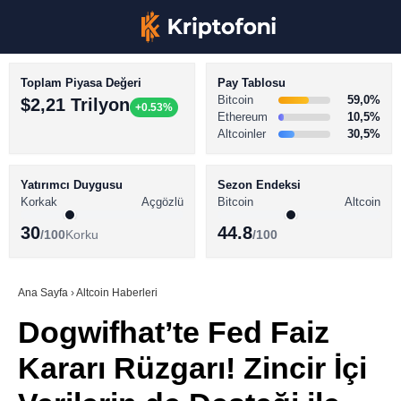
Toplam Piyasa Değeri
Pay Tablosu
Bitcoin
59,0%
$2,21 Trilyon
+0.53%
Ethereum
10,5%
Altcoinler
30,5%
KRİPTO PARA HABERLERİ
Facebook
BİTCOİN HABERLERİ
Yatırımcı Duygusu
Sezon Endeksi
Korkak
Açgözlü
Bitcoin
Altcoin
ALTCOİN HABERLERİ
30
44.8
/100
Korku
/100
AKADEMİ
Instagram
SÖZLÜK
Ana Sayfa
›
Altcoin Haberleri
Dogwifhat’te Fed Faiz
Youtube
Kararı Rüzgarı! Zincir İçi
TikTok