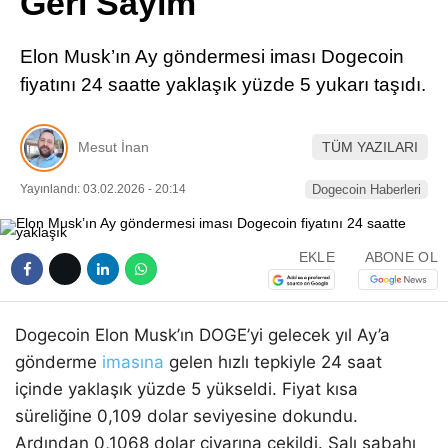
Geri Sayım
Pinterest
Elon Musk’ın Ay göndermesi iması Dogecoin
LinkedIn
fiyatını 24 saatte yaklaşık yüzde 5 yukarı taşıdı.
Telegram
Mesut İnan
TÜM YAZILARI
Yayınlandı: 03.02.2026 - 20:14
Dogecoin Haberleri
EKLE
ABONE OL
Dogecoin Elon Musk’ın DOGE’yi gelecek yıl Ay’a
gönderme
imasına
gelen hızlı tepkiyle 24 saat
içinde yaklaşık yüzde 5 yükseldi. Fiyat kısa
süreliğine 0,109 dolar seviyesine dokundu.
Ardından 0,1068 dolar civarına çekildi. Salı sabahı