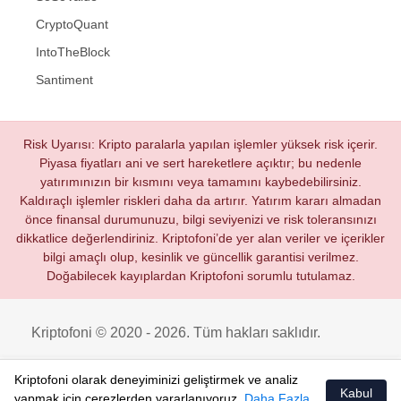
CryptoQuant
IntoTheBlock
Santiment
Risk Uyarısı: Kripto paralarla yapılan işlemler yüksek risk içerir.
Piyasa fiyatları ani ve sert hareketlere açıktır; bu nedenle
yatırımınızın bir kısmını veya tamamını kaybedebilirsiniz.
Kaldıraçlı işlemler riskleri daha da artırır. Yatırım kararı almadan
önce finansal durumunuzu, bilgi seviyenizi ve risk toleransınızı
dikkatlice değerlendiriniz. Kriptofoni’de yer alan veriler ve içerikler
bilgi amaçlı olup, kesinlik ve güncellik garantisi verilmez.
Doğabilecek kayıplardan Kriptofoni sorumlu tutulamaz.
Kriptofoni © 2020 - 2026. Tüm hakları saklıdır.
Kriptofoni olarak deneyiminizi geliştirmek ve analiz
Kabul
yapmak için çerezlerden yararlanıyoruz.
Daha Fazla