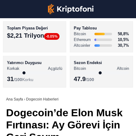
Toplam Piyasa Değeri
Pay Tablosu
Bitcoin
58,8%
$2,21 Trilyon
-0.05%
Ethereum
10,5%
Altcoinler
30,7%
KRİPTO PARA HABERLERİ
Facebook
BİTCOİN HABERLERİ
Yatırımcı Duygusu
Sezon Endeksi
Korkak
Açgözlü
Bitcoin
Altcoin
ALTCOİN HABERLERİ
31
47.9
/100
Korku
/100
AKADEMİ
Instagram
SÖZLÜK
Ana Sayfa
›
Dogecoin Haberleri
Dogecoin’de Elon Musk
Youtube
Fırtınası: Ay Görevi İçin
TikTok