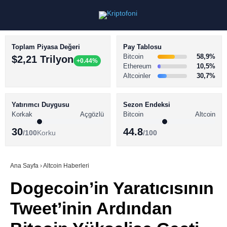
Toplam Piyasa Değeri
Pay Tablosu
Bitcoin
58,9%
$2,21 Trilyon
+0.44%
Ethereum
10,5%
Altcoinler
30,7%
KRİPTO PARA HABERLERİ
Facebook
BİTCOİN HABERLERİ
Yatırımcı Duygusu
Sezon Endeksi
Korkak
Açgözlü
Bitcoin
Altcoin
ALTCOİN HABERLERİ
30
44.8
/100
Korku
/100
AKADEMİ
Instagram
SÖZLÜK
Ana Sayfa
›
Altcoin Haberleri
Dogecoin’in Yaratıcısının
Youtube
Tweet’inin Ardından
TikTok