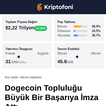
Toplam Piyasa Değeri
Pay Tablosu
Bitcoin
58,9%
$2,22 Trilyon
+0.19%
Ethereum
10,5%
Altcoinler
30,7%
KRİPTO PARA HABERLERİ
Facebook
BİTCOİN HABERLERİ
Yatırımcı Duygusu
Sezon Endeksi
Korkak
Açgözlü
Bitcoin
Altcoin
ALTCOİN HABERLERİ
31
45.8
/100
Korku
/100
AKADEMİ
Instagram
SÖZLÜK
Ana Sayfa
›
Altcoin Haberleri
Dogecoin Topluluğu
Youtube
Büyük Bir Başarıya İmza
TikTok