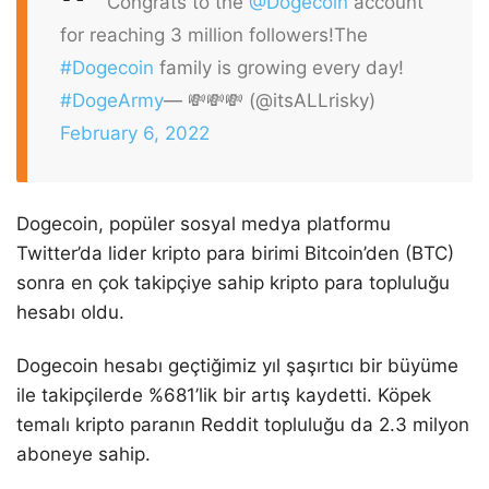
Congrats to the
@Dogecoin
account
for reaching 3 million followers!
The
#Dogecoin
family is growing every day!
#DogeArmy
— 💸💸💸 (@itsALLrisky)
February 6, 2022
Dogecoin, popüler sosyal medya platformu
Twitter’da lider kripto para birimi Bitcoin’den (BTC)
sonra en çok takipçiye sahip kripto para topluluğu
hesabı oldu.
Dogecoin hesabı geçtiğimiz yıl şaşırtıcı bir büyüme
ile takipçilerde %681’lik bir artış kaydetti. Köpek
temalı kripto paranın Reddit topluluğu da 2.3 milyon
aboneye sahip.